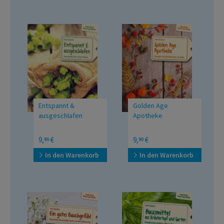
Entspannt &
Golden Age
ausgeschlafen
Apotheke
Hausmittel für innere
Rezepte bei
9,
€
9,
€
90
90
Ruhe
Beschwerden im Alter
In den Warenkorb
In den Warenkorb