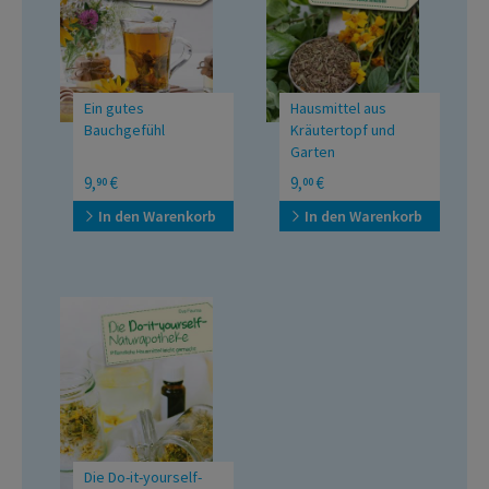
Ein gutes
Hausmittel aus
Bauchgefühl
Kräutertopf und
Garten
Natürliche Hausmittel
Heilpflanzen einfach
9,
€
9,
€
90
00
rund um die Verdauung
selbst anbauen
In den Warenkorb
In den Warenkorb
Die Do-it-yourself-