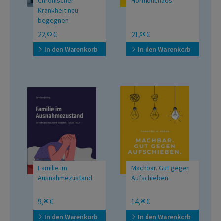
Chronischer
Hormonchaos
Krankheit neu
begegnen
Bewusst die eigene
Viele Symptome – eine
22,
€
21,
€
00
50
Balance finden
Ursache
In den Warenkorb
In den Warenkorb
Familie im
Machbar. Gut gegen
Ausnahmezustand
Aufschieben.
Der richtige Umgang mit
9,
€
14,
€
90
90
Krankheit, Tod und
Trauer
In den Warenkorb
In den Warenkorb