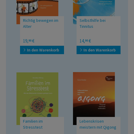
Richtig bewegen im
Selbsthilfe bei
Alter
Tinnitus
Ein orthopädischer
Erfolgreiche Wege bei
19,
€
14,
€
90
90
Ratgeber
Ohrgeräuschen
In den Warenkorb
In den Warenkorb
Familien im
Lebenskrisen
Stresstest
meistern mit Qigong