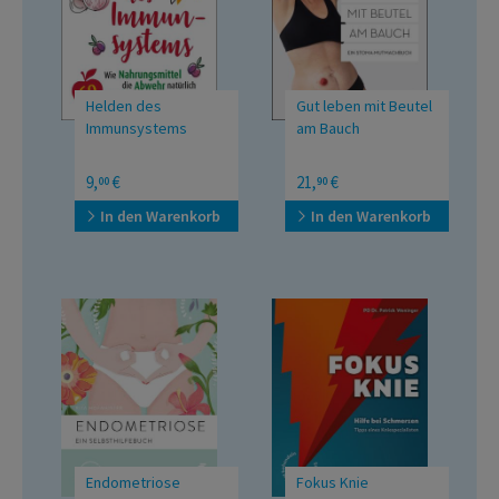
Helden des
Gut leben mit Beutel
Immunsystems
am Bauch
Wie Nahrungsmittel die
Ein Stoma-
9,
€
21,
€
00
90
Abwehr natürlich
Mutmachbuch
stärken
In den Warenkorb
In den Warenkorb
Endometriose
Fokus Knie