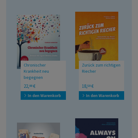
Chronischer
Zurück zum richtigen
Krankheit neu
Riecher
begegnen
Bewusst die eigene
Selbsthilfe bei Riech- und
22,
€
18,
€
00
50
Balance finden
Schmeckstörungen Inkl.
Riechtraining
In den Warenkorb
In den Warenkorb