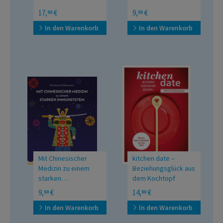
Wie das Miteinander
Himmel und Erde
17,
€
9,
€
90
90
trotzdem gelingen kann
verbinden
In den Warenkorb
In den Warenkorb
Mit Chinesischer
kitchen date –
Medizin zu einem
Beziehungsglück aus
starken
dem Kochtopf
Immunsystem
Wissen, Tipps & Rezepte
9,
€
14,
€
90
90
aus der TCM
In den Warenkorb
In den Warenkorb