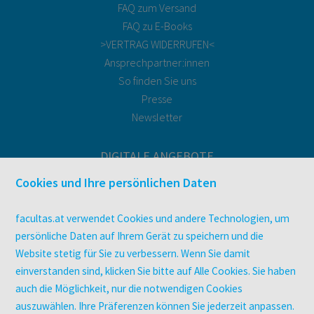
FAQ zum Versand
FAQ zu E-Books
>VERTRAG WIDERRUFEN<
Ansprechpartner:innen
So finden Sie uns
Presse
Newsletter
DIGITALE ANGEBOTE
Überblick
Cookies und Ihre persönlichen Daten
Campus-Lizenzen
utb elibrary
facultas.at verwendet Cookies und andere Technologien, um
E-Books
persönliche Daten auf Ihrem Gerät zu speichern und die
Website stetig für Sie zu verbessern. Wenn Sie damit
facultas Club
einverstanden sind, klicken Sie bitte auf Alle Cookies. Sie haben
auch die Möglichkeit, nur die notwendigen Cookies
UNTERNEHMEN
auszuwählen. Ihre Präferenzen können Sie jederzeit anpassen.