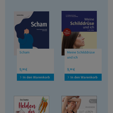
Scham
Meine Schilddrüse
und ich
Einem belastenden
Der Ratgeber für ein
9,
€
9,
€
90
90
Gefühl auf der Spur
gutes Miteinander
In den Warenkorb
In den Warenkorb