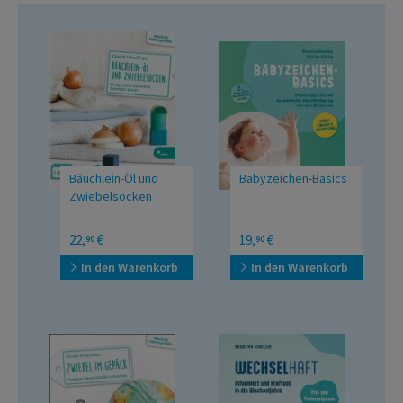
Bäuchlein-Öl und
Babyzeichen-Basics
Zwiebelsocken
Kindgerechte
Praxistipps für die
22,
€
19,
€
90
90
Hausmittel Schritt für
spielerische
Schritt
Verständigung mit den
In den Warenkorb
In den Warenkorb
Kleinsten