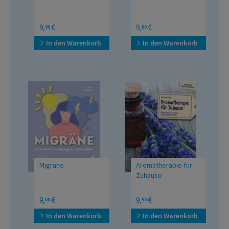
Ein Selbsthilfebuch
Hilfe bei Schmerzen –
9,
€
9,
€
90
90
Tipps eines
Kniespezialisten
In den Warenkorb
In den Warenkorb
Migräne
Aromatherapie für
Zuhause
verstehen – vorbeugen –
Ätherische Öle mischen
9,
€
9,
€
00
90
behandeln
und richtig anwenden
In den Warenkorb
In den Warenkorb