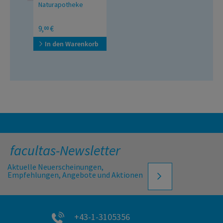
Naturapotheke
Pflanzliche Hausmittel
9,
€
00
leicht gemacht
In den Warenkorb
facultas-Newsletter
Aktuelle Neuerscheinungen,
Empfehlungen, Angebote und Aktionen
+43-1-3105356