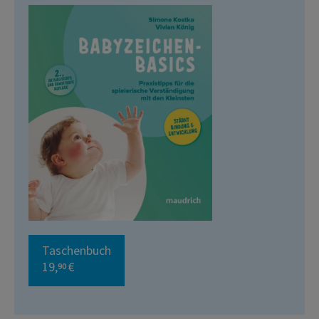
Taschenbuch
19,
€
90