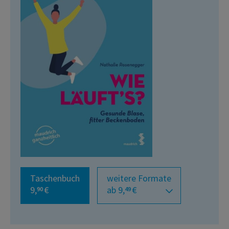
Taschenbuch
weitere Formate
9,
€
ab 9,
€
90
49