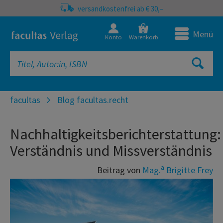
versandkostenfrei ab € 30,–
0
Menü
Konto
Warenkorb
facultas
Blog facultas.recht
Nachhaltigkeitsberichterstattung:
Verständnis und Missverständnis
a
Beitrag von
Mag.
Brigitte Frey