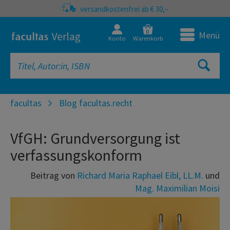
versandkostenfrei ab € 30,–
0
Menü
Konto
Warenkorb
facultas
Blog facultas.recht
VfGH: Grundversorgung ist
verfassungskonform
Beitrag von
Richard Maria Raphael Eibl, LL.M.
und
Mag. Maximilian Moisi