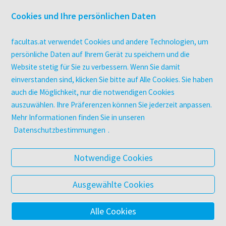
Überblick
Cookies und Ihre persönlichen Daten
Campus-Lizenzen
utb elibrary
facultas.at verwendet Cookies und andere Technologien, um
E-Books
persönliche Daten auf Ihrem Gerät zu speichern und die
Website stetig für Sie zu verbessern. Wenn Sie damit
facultas Club
einverstanden sind, klicken Sie bitte auf Alle Cookies. Sie haben
auch die Möglichkeit, nur die notwendigen Cookies
UNTERNEHMEN
auszuwählen. Ihre Präferenzen können Sie jederzeit anpassen.
Über facultas
Mehr Informationen finden Sie in unseren
Arbeiten bei facultas
Datenschutzbestimmungen
.
Autor:in werden
Datenschutz & Cookies
Notwendige Cookies
AGB
Barrierefreiheit
Ausgewählte Cookies
Alle Cookies
© 2025 Facultas Verlags- und Buchhandels AG