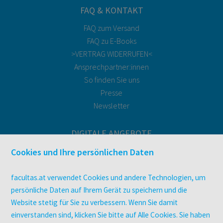
FAQ & KONTAKT
FAQ zum Versand
FAQ zu E-Books
>VERTRAG WIDERRUFEN<
Ansprechpartner:innen
So finden Sie uns
Presse
Newsletter
DIGITALE ANGEBOTE
Überblick
Cookies und Ihre persönlichen Daten
Campus-Lizenzen
utb elibrary
facultas.at verwendet Cookies und andere Technologien, um
E-Books
persönliche Daten auf Ihrem Gerät zu speichern und die
Website stetig für Sie zu verbessern. Wenn Sie damit
facultas Club
einverstanden sind, klicken Sie bitte auf Alle Cookies. Sie haben