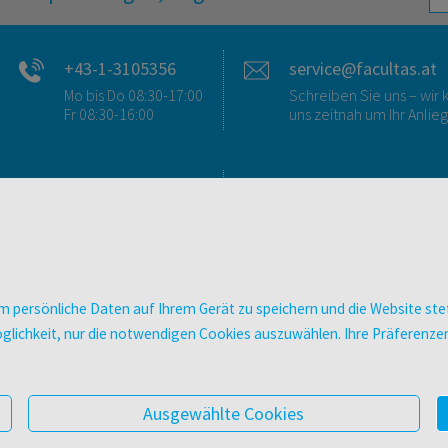
+43-1-3105356
service@facultas.at
Mo bis Do 08:30-17:00
Schreiben Sie uns – wi
Fr 08:30-16:00
uns zeitnah um Ihr Anlie
FAQ & KONTAKT
DIGITALE ANGEBOT
FAQ zum Versand
Überblick
FAQ zu E-Books
Campus-Lizenzen
>VERTRAG WIDERRUFEN<
utb elibrary
 persönliche Daten auf Ihrem Gerät zu speichern und die Website stet
Ansprechpartner:innen
E-Books
e Möglichkeit, nur die notwendigen Cookies auszuwählen. Ihre Präferen
So finden Sie uns
facultas Club
Presse
Newsletter
Ausgewählte Cookies