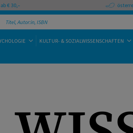
ab € 30,–
österr
YCHOLOGIE
KULTUR- & SOZIALWISSENSCHAFTEN