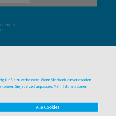
r kümmern
gen.
E
UNTERNEHMEN
Über facultas
Arbeiten bei facultas
Autor:in werden
ig für Sie zu verbessern. Wenn Sie damit einverstanden
Datenschutz & Cookies
zen können Sie jederzeit anpassen. Mehr Informationen
AGB
Barrierefreiheit
Alle Cookies