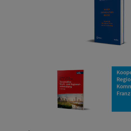
Koope
Regio
Komm
Franz