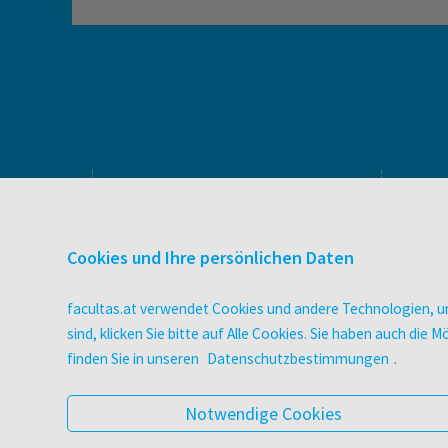
PRODUKTE & SERVICES
Verlag
Cookies und Ihre persönlichen Daten
Buchhandel
facultas Bindeservice
facultas.at verwendet Cookies und andere Technologien, um
Druckerei facultas druckt.
sind, klicken Sie bitte auf Alle Cookies. Sie haben auch di
Wissen Magazin
finden Sie in unseren
Datenschutzbestimmungen
.
Pflegeausbildung
Veranstaltungen
Notwendige Cookies