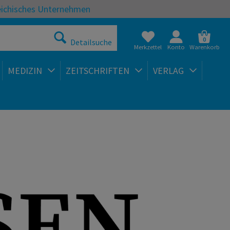
eichisches Unternehmen
0
Detailsuche
Merkzettel
Konto
Warenkorb
MEDIZIN
ZEITSCHRIFTEN
VERLAG