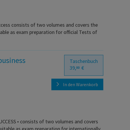
cess consists of two volumes and covers the
le as exam preparation for official Tests of
 business
Taschenbuch
39,
€
00
In den Warenkorb
UCCESS • consists of two volumes and covers
table as exam preparation for internationally