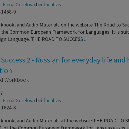
m
,
Elena Gorelova
bei
facultas
-1458-9
kbook, and Audio Materials on the website The Road to Suc
f the Common European Framework for Languages. It is suitab
reign Language. THE ROAD TO SUCCESS
...
Success 2 - Russian for everyday life and
tion
nd Workbook
17
m
,
Elena Gorelova
bei
facultas
-1624-8
kbook, and Audio Materials at the website THE ROAD TO S
 B1 of the Common European Framework for Languages • is sui