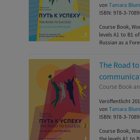
von
Tamara Blu
ISBN: 978-3-7089
Course Book, Wor
levels A1 to B1 o
Russian as a Fo
The Road to 
communica
Course Book a
Veröffentlicht 20
von
Tamara Blu
ISBN: 978-3-7089
Course Book, Wor
the levels A1 to