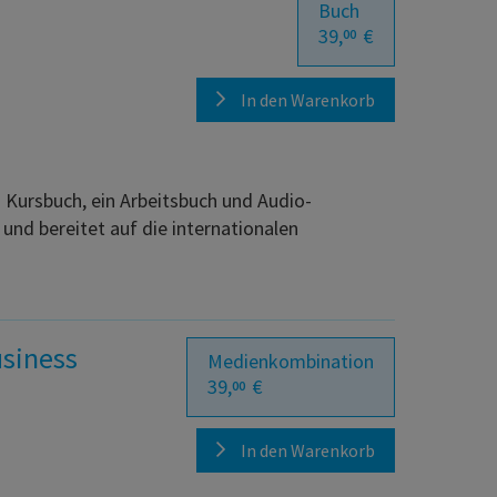
Buch
39,
€
00
In den Warenkorb
Kursbuch, ein Arbeitsbuch und Audio-
und bereitet auf die internationalen
.
usiness
Medienkombination
39,
€
00
In den Warenkorb