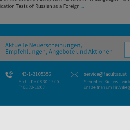
ication Tests of Russian as a Foreign
...
Aktuelle Neuerscheinungen,
Empfehlungen, Angebote und Aktionen
+43-1-3105356
service@facultas.at
Mo bis Do 08:30-17:00
Schreiben Sie uns – wi
Fr 08:30-16:00
uns zeitnah um Ihr Anlie
FAQ & KONTAKT
DIGITALE ANGEBOT
FAQ zum Versand
Überblick
FAQ zu E-Books
Campus-Lizenzen