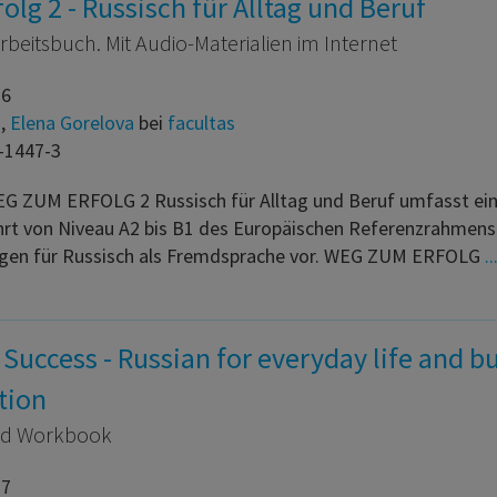
lg 2 - Russisch für Alltag und Beruf
beitsbuch. Mit Audio-Materialien im Internet
16
m
,
Elena Gorelova
bei
facultas
-1447-3
G ZUM ERFOLG 2 Russisch für Alltag und Beruf umfasst ein 
hrt von Niveau A2 bis B1 des Europäischen Referenzrahmens 
ngen für Russisch als Fremdsprache vor. WEG ZUM ERFOLG
..
Success - Russian for everyday life and b
tion
nd Workbook
17