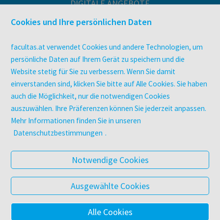
DIGITALE ANGEBOTE
Überblick
Cookies und Ihre persönlichen Daten
Campus-Lizenzen
utb elibrary
facultas.at verwendet Cookies und andere Technologien, um
E-Books
persönliche Daten auf Ihrem Gerät zu speichern und die
Website stetig für Sie zu verbessern. Wenn Sie damit
facultas Club
einverstanden sind, klicken Sie bitte auf Alle Cookies. Sie haben
auch die Möglichkeit, nur die notwendigen Cookies
UNTERNEHMEN
auszuwählen. Ihre Präferenzen können Sie jederzeit anpassen.
Über facultas
Mehr Informationen finden Sie in unseren
Arbeiten bei facultas
Datenschutzbestimmungen
.
Autor:in werden
Datenschutz & Cookies
Notwendige Cookies
AGB
Barrierefreiheit
Ausgewählte Cookies
Alle Cookies
© 2025 Facultas Verlags- und Buchhandels AG