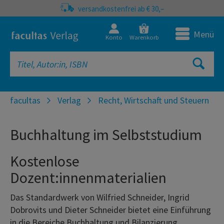
versandkostenfrei ab € 30,–
0
Menü
Konto
Warenkorb
facultas
Verlag
Recht, Wirtschaft und Steuern
Buchhaltung im Selbststudium
Kostenlose
Dozent:innenmaterialien
Das Standardwerk von Wilfried Schneider, Ingrid
Dobrovits und Dieter Schneider bietet eine Einführung
in die Bereiche Buchhaltung und Bilanzierung.