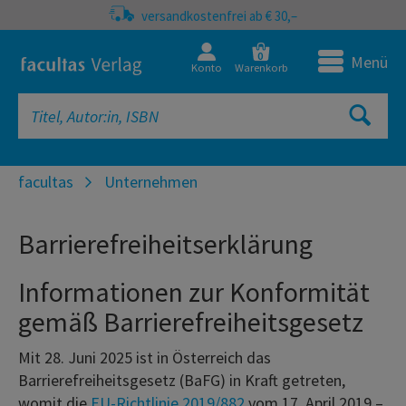
versandkostenfrei ab € 30,–
0
Menü
Konto
Warenkorb
facultas
Unternehmen
Barrierefreiheitserklärung
Informationen zur Konformität
gemäß Barrierefreiheitsgesetz
Mit 28. Juni 2025 ist in Österreich das
Barrierefreiheitsgesetz (BaFG) in Kraft getreten,
womit die
EU-Richtlinie 2019/882
vom 17. April 2019 –