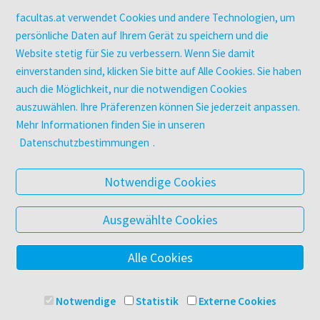
utb elibrary
facultas.at verwendet Cookies und andere Technologien, um
E-Books
persönliche Daten auf Ihrem Gerät zu speichern und die
Website stetig für Sie zu verbessern. Wenn Sie damit
facultas Club
einverstanden sind, klicken Sie bitte auf Alle Cookies. Sie haben
auch die Möglichkeit, nur die notwendigen Cookies
UNTERNEHMEN
auszuwählen. Ihre Präferenzen können Sie jederzeit anpassen.
Über facultas
Mehr Informationen finden Sie in unseren
Arbeiten bei facultas
Datenschutzbestimmungen
.
Autor:in werden
Datenschutz & Cookies
Notwendige Cookies
AGB
Barrierefreiheit
Ausgewählte Cookies
Alle Cookies
© 2025 Facultas Verlags- und Buchhandels AG
Impressum
Notwendige
Statistik
Externe Cookies