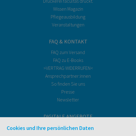
Druckerei facultas druckt.
Wissen Magazin
Pflegeausbildung
Veranstaltungen
FAQ & KONTAKT
FAQ zum Versand
FAQ zu E-Books
>VERTRAG WIDERRUFEN<
Ansprechpartner:innen
So finden Sie uns
Presse
Newsletter
DIGITALE ANGEBOTE
Überblick
Cookies und Ihre persönlichen Daten
Campus-Lizenzen