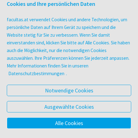
Überblick
Cookies und Ihre persönlichen Daten
Campus-Lizenzen
utb elibrary
facultas.at verwendet Cookies und andere Technologien, um
E-Books
persönliche Daten auf Ihrem Gerät zu speichern und die
Website stetig für Sie zu verbessern. Wenn Sie damit
facultas Club
einverstanden sind, klicken Sie bitte auf Alle Cookies. Sie haben
auch die Möglichkeit, nur die notwendigen Cookies
UNTERNEHMEN
auszuwählen. Ihre Präferenzen können Sie jederzeit anpassen.
Über facultas
Mehr Informationen finden Sie in unseren
Arbeiten bei facultas
Datenschutzbestimmungen
.
Autor:in werden
Datenschutz & Cookies
Notwendige Cookies
AGB
Barrierefreiheit
Ausgewählte Cookies
Alle Cookies
© 2025 Facultas Verlags- und Buchhandels AG
Impressum