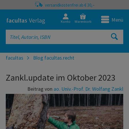
versandkostenfrei ab € 30,–
0
Menü
Konto
Warenkorb
facultas
Blog facultas.recht
Zankl.update im Oktober 2023
Beitrag von
ao. Univ.-Prof. Dr. Wolfang Zankl