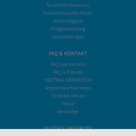
facultas Bindeservice
Druckerei facultas druckt.
Wissen Magazin
Pflegeausbildung
Veranstaltungen
FAQ & KONTAKT
FAQ zum Versand
FAQ zu E-Books
>VERTRAG WIDERRUFEN<
Ansprechpartner:innen
So finden Sie uns
Presse
Newsletter
DIGITALE ANGEBOTE