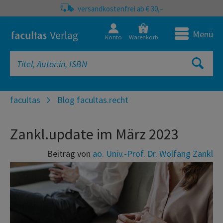
versandkostenfrei ab € 30,–
0
Menü
Konto
Warenkorb
facultas
Blog facultas.recht
Zankl.update im März 2023
Beitrag von
ao. Univ.-Prof. Dr. Wolfang Zankl