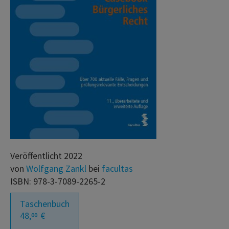
Veröffentlicht 2022
von
Wolfgang Zankl
bei
facultas
ISBN: 978-3-7089-2265-2
Taschenbuch
48,
€
00