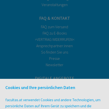
Veranstaltungen
FAQ & KONTAKT
FAQ zum Versand
FAQ zu E-Books
>VERTRAG WIDERRUFEN<
Ansprechpartner:innen
So finden Sie uns
Presse
Newsletter
DIGITALE ANGEBOTE
Überblick
Cookies und Ihre persönlichen Daten
Campus-Lizenzen
utb elibrary
facultas.at verwendet Cookies und andere Technologien, um
E-Books
persönliche Daten auf Ihrem Gerät zu speichern und die