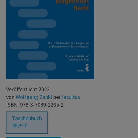
Veröffentlicht 2022
von
Wolfgang Zankl
bei
facultas
ISBN: 978-3-7089-2265-2
Taschenbuch
48,
€
00