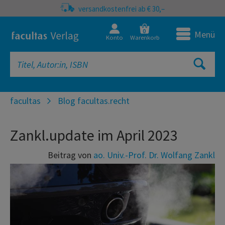
versandkostenfrei ab € 30,–
0
Menü
Konto
Warenkorb
facultas
Blog facultas.recht
Zankl.update im April 2023
Beitrag von
ao. Univ.-Prof. Dr. Wolfang Zankl