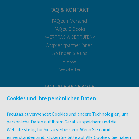
FAQ & KONTAKT
FAQ zum Versand
FAQ zu E-Books
>VERTRAG WIDERRUFEN<
Ansprechpartner:innen
So finden Sie uns
Presse
Newsletter
DIGITALE ANGEBOTE
Überblick
Cookies und Ihre persönlichen Daten
Campus-Lizenzen
utb elibrary
facultas.at verwendet Cookies und andere Technologien, um
E-Books
persönliche Daten auf Ihrem Gerät zu speichern und die
Website stetig für Sie zu verbessern. Wenn Sie damit
facultas Club
einverstanden sind, klicken Sie bitte auf Alle Cookies. Sie haben