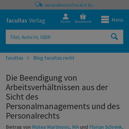
versandkostenfrei ab € 30,–
0
Menü
Konto
Warenkorb
facultas
Blog facultas.recht
Die Beendigung von
Arbeitsverhältnissen aus der
Sicht des
Personalmanagements und des
Personalrechts
Beitrag von
Matea Martinovic, MA
und
Florian Schrenk,