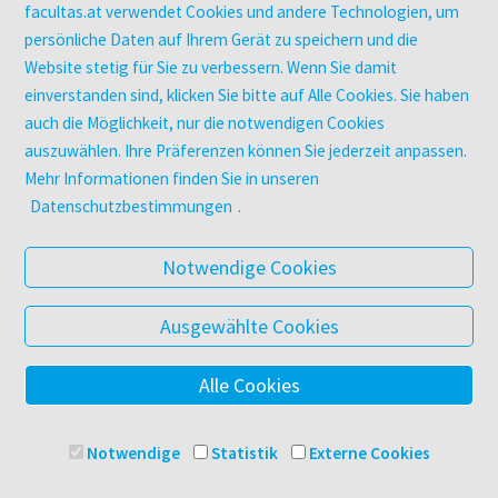
utb elibrary
facultas.at verwendet Cookies und andere Technologien, um
E-Books
persönliche Daten auf Ihrem Gerät zu speichern und die
Website stetig für Sie zu verbessern. Wenn Sie damit
facultas Club
einverstanden sind, klicken Sie bitte auf Alle Cookies. Sie haben
auch die Möglichkeit, nur die notwendigen Cookies
UNTERNEHMEN
auszuwählen. Ihre Präferenzen können Sie jederzeit anpassen.
Über facultas
Mehr Informationen finden Sie in unseren
Arbeiten bei facultas
Datenschutzbestimmungen
.
Autor:in werden
Datenschutz & Cookies
Notwendige Cookies
AGB
Barrierefreiheit
Ausgewählte Cookies
Alle Cookies
© 2025 Facultas Verlags- und Buchhandels AG
Impressum
Notwendige
Statistik
Externe Cookies