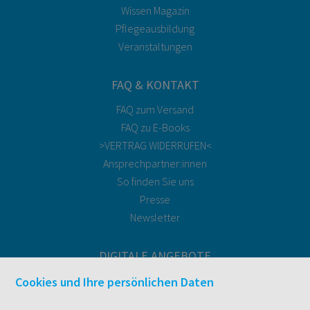
Wissen Magazin
Pflegeausbildung
Veranstaltungen
FAQ & KONTAKT
FAQ zum Versand
FAQ zu E-Books
>VERTRAG WIDERRUFEN<
Ansprechpartner:innen
So finden Sie uns
Presse
Newsletter
DIGITALE ANGEBOTE
Überblick
Cookies und Ihre persönlichen Daten
Campus-Lizenzen