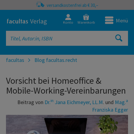
versandkostenfrei ab € 30,–
0
Menü
Konto
Warenkorb
facultas
Blog facultas.recht
Vorsicht bei Homeoffice &
Mobile-Working-Vereinbarungen
in
a
Beitrag von
Dr.
Jana Eichmeyer, LL.M
. und
Mag.
Franziska Egger