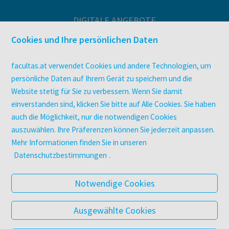
DIGITALE ANGEBOTE
Überblick
Cookies und Ihre persönlichen Daten
Campus-Lizenzen
utb elibrary
facultas.at verwendet Cookies und andere Technologien, um
E-Books
persönliche Daten auf Ihrem Gerät zu speichern und die
Website stetig für Sie zu verbessern. Wenn Sie damit
facultas Club
einverstanden sind, klicken Sie bitte auf Alle Cookies. Sie haben
auch die Möglichkeit, nur die notwendigen Cookies
UNTERNEHMEN
auszuwählen. Ihre Präferenzen können Sie jederzeit anpassen.
Über facultas
Mehr Informationen finden Sie in unseren
Arbeiten bei facultas
Datenschutzbestimmungen
.
Autor:in werden
Datenschutz & Cookies
Notwendige Cookies
AGB
Barrierefreiheit
Ausgewählte Cookies