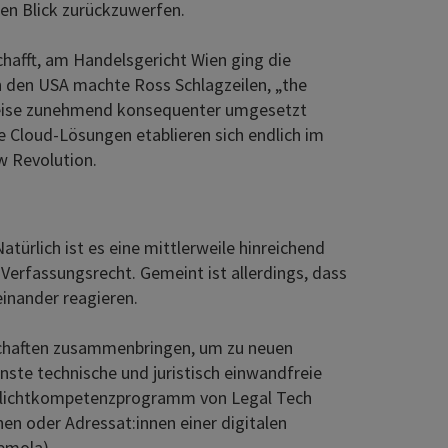
nen Blick zurückzuwerfen.
hafft, am Handelsgericht Wien ging die
 In den USA machte Ross Schlagzeilen, „the
ttweise zunehmend konsequenter umgesetzt
ie Cloud-Lösungen etablieren sich endlich im
zw Revolution.
atürlich ist es eine mittlerweile hinreichend
Verfassungsrecht. Gemeint ist allerdings, dass
einander reagieren.
nschaften zusammenbringen, um zu neuen
ste technische und juristisch einwandfreie
 Pflichtkompetenzprogramm von Legal Tech
en oder Adressat:innen einer digitalen
emola).