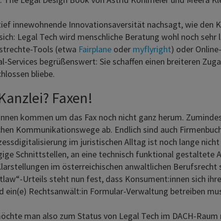
tief innewohnende Innovationsaversität nachsagt, wie den K
 sich: Legal Tech wird menschliche Beratung wohl noch sehr l
astrechte-Tools (etwa
Fairplane
oder
myflyright
) oder Online
l-Services begrüßenswert: Sie schaffen einen breiteren Zug
hlossen bliebe.
Kanzlei? Faxen!
:innen kommen um das Fax noch nicht ganz herum. Zumindest
chen Kommunikationswege ab. Endlich sind auch Firmenbucha
essdigitalisierung im juristischen Alltag ist noch lange nich
ge Schnittstellen, an eine technisch funktional gestaltete 
 Klarstellungen im österreichischen anwaltlichen Berufsrech
w“-Urteils steht nun fest, dass Konsument:innen sich ihre 
 ein(e) Rechtsanwält:in Formular-Verwaltung betreiben mu
öchte man also zum Status von Legal Tech im DACH-Raum r