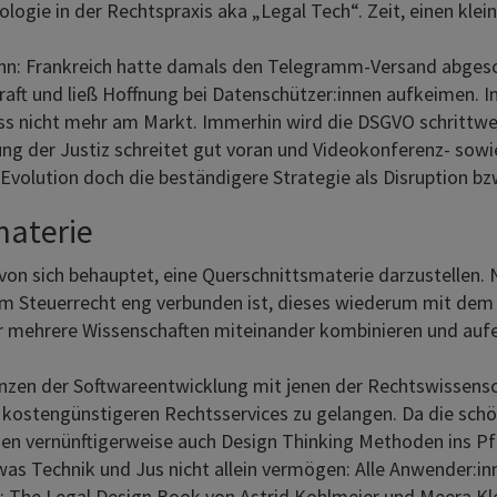
logie in der Rechtspraxis aka „Legal Tech“. Zeit, einen klei
kann: Frankreich hatte damals den Telegramm-Versand abgesc
n Kraft und ließ Hoffnung bei Datenschützer:innen aufkeimen.
st Ross nicht mehr am Markt. Immerhin wird die DSGVO schri
ierung der Justiz schreitet gut voran und Videokonferenz- sow
st Evolution doch die beständigere Strategie als Disruption b
materie
t von sich behauptet, eine Querschnittsmaterie darzustellen. N
em Steuerrecht eng verbunden ist, dieses wiederum mit dem 
der mehrere Wissenschaften miteinander kombinieren und auf
tenzen der Softwareentwicklung mit jenen der Rechtswisse
kostengünstigeren Rechtsservices zu gelangen. Da die schön
erden vernünftigerweise auch Design Thinking Methoden ins
as Technik und Jus nicht allein vermögen: Alle Anwender:inn
u: The Legal Design Book von Astrid Kohlmeier und Meera Kl