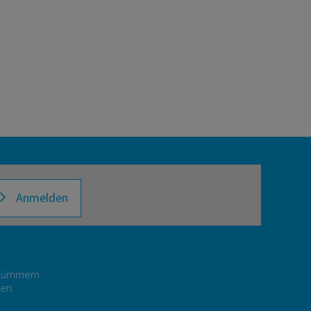
Anmelden
r kümmern
gen.