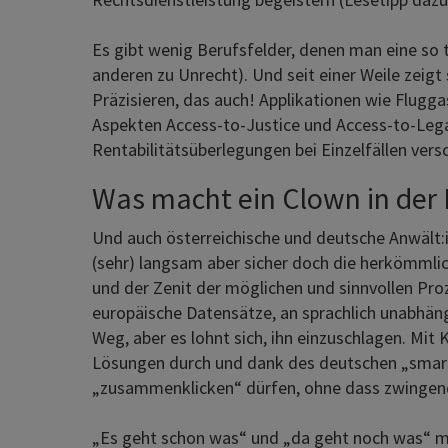
Es gibt wenig Berufsfelder, denen man eine so 
anderen zu Unrecht). Und seit einer Weile zeigt
Präzisieren, das auch! Applikationen wie Flugg
Aspekten Access-to-Justice und Access-to-Lega
Rentabilitätsüberlegungen bei Einzelfällen versc
Was macht ein Clown in der 
Und auch österreichische und deutsche Anwält
(sehr) langsam aber sicher doch die herkömmli
und der Zenit der möglichen und sinnvollen Proz
europäische Datensätze, an sprachlich unabhängi
Weg, aber es lohnt sich, ihn einzuschlagen. Mit
Lösungen durch und dank des deutschen „smartla
„zusammenklicken“ dürfen, ohne dass zwingend
„Es geht schon was“ und „da geht noch was“ m