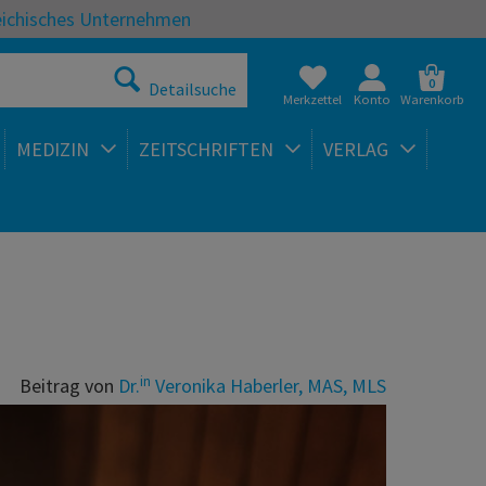
eichisches Unternehmen
0
Detailsuche
Merkzettel
Konto
Warenkorb
MEDIZIN
ZEITSCHRIFTEN
VERLAG
in
Beitrag von
Dr.
Veronika Haberler, MAS, MLS