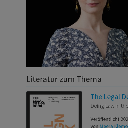
Literatur zum Thema
The Legal D
Doing Law in th
Veröffentlicht 20
von
Meera Klemo