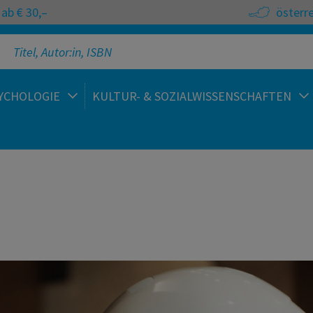
ab € 30,–
österr
YCHOLOGIE
KULTUR- & SOZIALWISSENSCHAFTEN