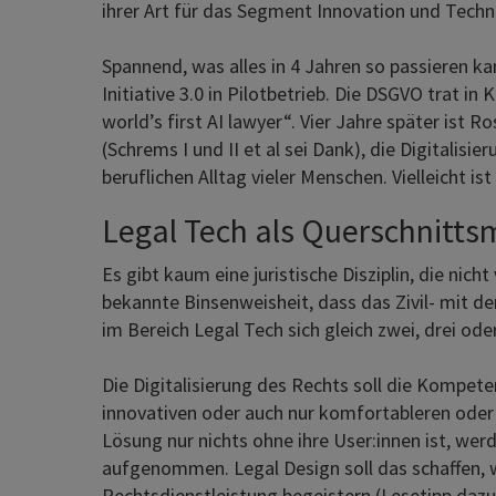
ihrer Art für das Segment Innovation und Techno
Spannend, was alles in 4 Jahren so passieren 
Initiative 3.0 in Pilotbetrieb. Die DSGVO trat i
world’s first AI lawyer“. Vier Jahre später i
(Schrems I und II et al sei Dank), die Digitalis
beruflichen Alltag vieler Menschen. Vielleicht i
Legal Tech als Querschnitts
Es gibt kaum eine juristische Disziplin, die nich
bekannte Binsenweisheit, dass das Zivil- mit d
im Bereich Legal Tech sich gleich zwei, drei o
Die Digitalisierung des Rechts soll die Kompe
innovativen oder auch nur komfortableren oder 
Lösung nur nichts ohne ihre User:innen ist, w
aufgenommen. Legal Design soll das schaffen, w
Rechtsdienstleistung begeistern (Lesetipp daz