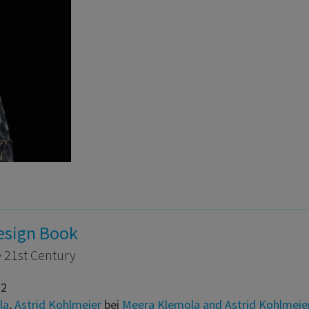
esign Book
e 21st Century
22
la
,
Astrid Kohlmeier
bei
Meera Klemola and Astrid Kohlmeie