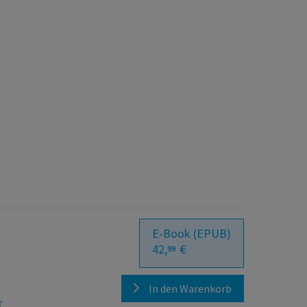
E-Book (EPUB)
42,
€
99
In den Warenkorb
r