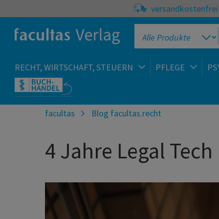
versandkostenfrei 
RECHT, WIRTSCHAFT, STEUERN
PFLEGE
PS
facultas
Blog facultas.recht
4 Jahre Legal Tech