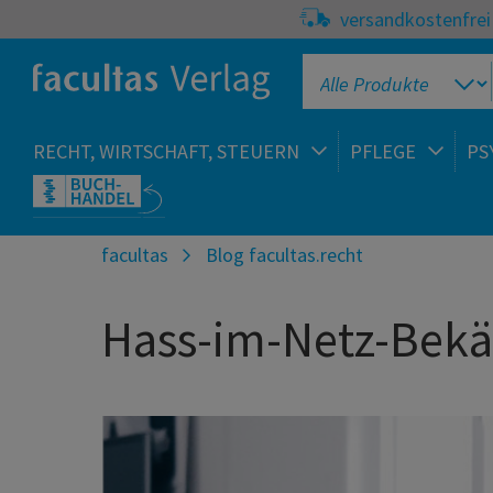
versandkostenfrei 
RECHT, WIRTSCHAFT, STEUERN
PFLEGE
PS
facultas
Blog facultas.recht
Hass-im-Netz-Bek