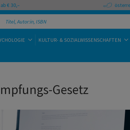
ab € 30,–
österr
YCHOLOGIE
KULTUR- & SOZIALWISSENSCHAFTEN
ämpfungs-Gesetz