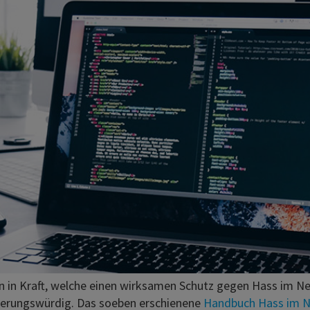
en in Kraft, welche einen wirksamen Schutz gegen Hass im N
serungswürdig. Das soeben erschienene
Handbuch Hass im N