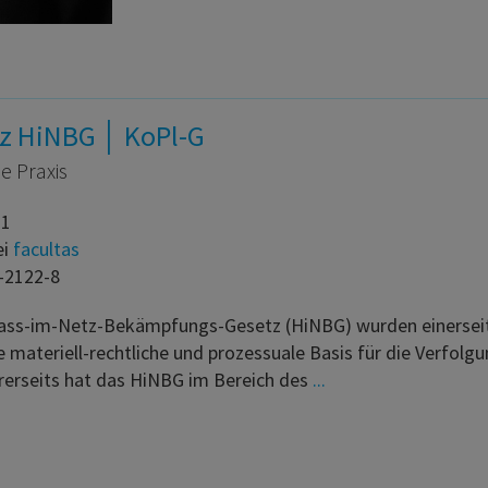
z HiNBG │ KoPl-G
e Praxis
21
ei
facultas
-2122-8
ss-im-Netz-Bekämpfungs-Gesetz (HiNBG) wurden einerseit
 materiell-rechtliche und prozessuale Basis für die Verfolg
ererseits hat das HiNBG im Bereich des
...