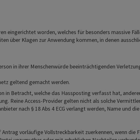
hren eingerichtet worden, welches für besonders massive Fäl
keiten über Klagen zur Anwendung kommen, in denen ausschli
Person in ihrer Menschenwürde beeinträchtigenden Verletzun
netz geltend gemacht werden.
n in Betracht, welche das Hassposting verfasst hat, anderer
ng. Reine Access-Provider gelten nicht als solche Vermittle
nbieter nach § 18 Abs 4 ECG verlangt werden, Name und die 
 Antrag vorläufige Vollstreckbarkeit zuerkennen, wenn die 
Partei unzumutbar oder mit erheblichen Nachteilen verbun