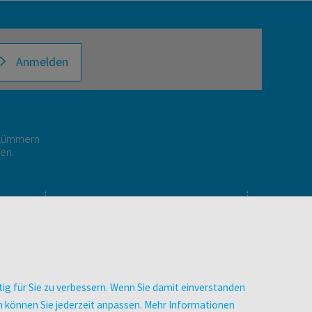
Anmelden
r kümmern
gen.
E
UNTERNEHMEN
Über facultas
Arbeiten bei facultas
Autor:in werden
ig für Sie zu verbessern. Wenn Sie damit einverstanden
Datenschutz & Cookies
zen können Sie jederzeit anpassen. Mehr Informationen
AGB