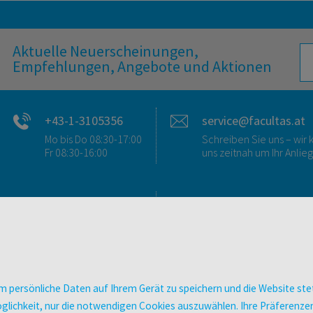
Aktuelle Neuerscheinungen,
Empfehlungen, Angebote und Aktionen
+43-1-3105356
service@facultas.at
Mo bis Do 08:30-17:00
Schreiben Sie uns – wi
Fr 08:30-16:00
uns zeitnah um Ihr Anlie
FAQ & KONTAKT
DIGITALE ANGEBOT
FAQ zum Versand
Überblick
FAQ zu E-Books
Campus-Lizenzen
>VERTRAG WIDERRUFEN<
utb elibrary
 persönliche Daten auf Ihrem Gerät zu speichern und die Website stet
Ansprechpartner:innen
E-Books
e Möglichkeit, nur die notwendigen Cookies auszuwählen. Ihre Präferen
So finden Sie uns
facultas Club