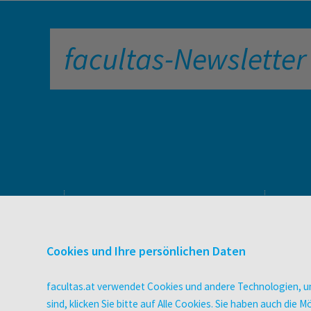
facultas-Newsletter
PRODUKTE & SERVICES
Verlag
Cookies und Ihre persönlichen Daten
Buchhandel
facultas Bindeservice
facultas.at verwendet Cookies und andere Technologien, um
Druckerei facultas druckt.
sind, klicken Sie bitte auf Alle Cookies. Sie haben auch di
Wissen Magazin