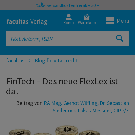
versandkostenfrei ab € 30,–
0
Menü
Konto
Warenkorb
facultas
Blog facultas.recht
FinTech – Das neue FlexLex ist
da!
Beitrag von
RA Mag. Gernot Wilfling
,
Dr. Sebastian
Sieder und
Lukas Messner, CIPP/E