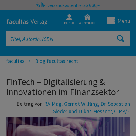
versandkostenfrei ab € 30,–
0
Menü
Konto
Warenkorb
facultas
Blog facultas.recht
FinTech – Digitalisierung &
Innovationen im Finanzsektor
Beitrag von
RA Mag. Gernot Wilfling
,
Dr. Sebastian
Sieder und
Lukas Messner, CIPP/E