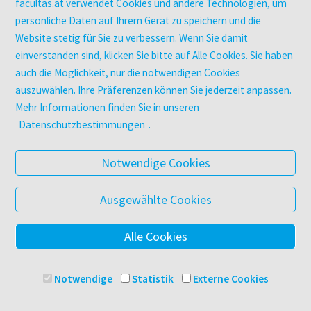
utb elibrary
facultas.at verwendet Cookies und andere Technologien, um
E-Books
persönliche Daten auf Ihrem Gerät zu speichern und die
Website stetig für Sie zu verbessern. Wenn Sie damit
facultas Club
einverstanden sind, klicken Sie bitte auf Alle Cookies. Sie haben
auch die Möglichkeit, nur die notwendigen Cookies
UNTERNEHMEN
auszuwählen. Ihre Präferenzen können Sie jederzeit anpassen.
Über facultas
Mehr Informationen finden Sie in unseren
Arbeiten bei facultas
Datenschutzbestimmungen
.
Autor:in werden
Datenschutz & Cookies
Notwendige Cookies
AGB
Barrierefreiheit
Ausgewählte Cookies
Alle Cookies
© 2025 Facultas Verlags- und Buchhandels AG
Impressum
Notwendige
Statistik
Externe Cookies