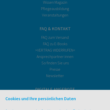
Wissen Magazin
Pflegeausbildung
Veranstaltungen
FAQ & KONTAKT
FAQ zum Versand
FAQ zu E-Books
>VERTRAG WIDERRUFEN<
Ansprechpartner:innen
So finden Sie uns
Presse
Newsletter
DIGITALE ANGEBOTE
Überblick
Cookies und Ihre persönlichen Daten
Campus-Lizenzen