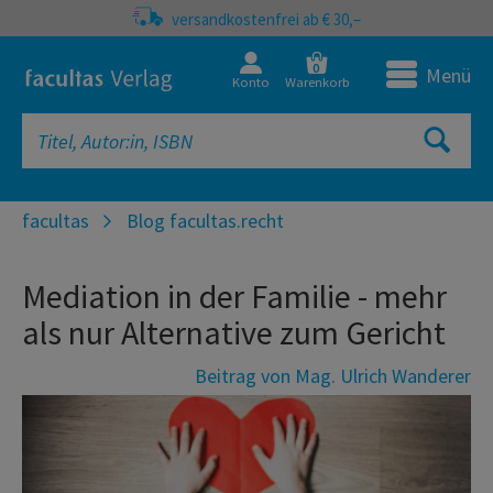
versandkostenfrei ab € 30,–
0
Menü
Konto
Warenkorb
facultas
Blog facultas.recht
Mediation in der Familie - mehr
als nur Alternative zum Gericht
Beitrag von Mag. Ulrich Wanderer