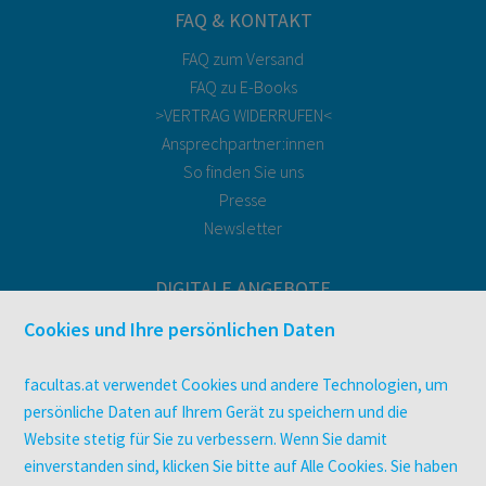
FAQ & KONTAKT
FAQ zum Versand
FAQ zu E-Books
>VERTRAG WIDERRUFEN<
Ansprechpartner:innen
So finden Sie uns
Presse
Newsletter
DIGITALE ANGEBOTE
Überblick
Cookies und Ihre persönlichen Daten
Campus-Lizenzen
utb elibrary
facultas.at verwendet Cookies und andere Technologien, um
E-Books
persönliche Daten auf Ihrem Gerät zu speichern und die
Website stetig für Sie zu verbessern. Wenn Sie damit
facultas Club
einverstanden sind, klicken Sie bitte auf Alle Cookies. Sie haben