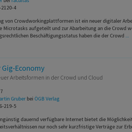
er
bei
facultas
-2120-4
ung von Crowdworkingplattformen ist ein neuer digitaler Ar
e Microtasks aufgeteilt und zur Abarbeitung an die Crowd we
ngsrechtlichen Beschäftigungsstatus haben die der Crowd
...
er Gig-Economy
uer Arbeitsformen in der Crowd und Cloud
17
rtin Gruber
bei
ÖGB Verlag
6-219-5
engünstig dauernd verfügbare Internet bietet die Möglichke
beitsverhältnissen nur noch sehr kurzfristige Verträge zur Er