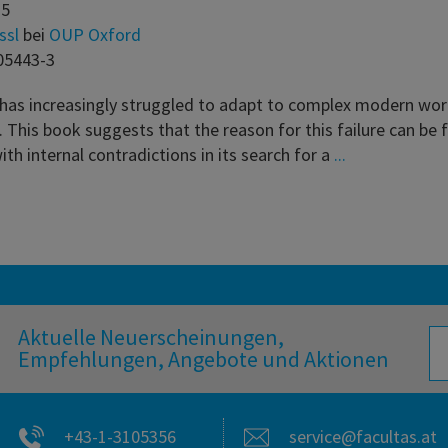
15
ssl
bei
OUP Oxford
05443-3
as increasingly struggled to adapt to complex modern wo
 This book suggests that the reason for this failure can be 
th internal contradictions in its search for a
...
Aktuelle Neuerscheinungen,
Empfehlungen, Angebote und Aktionen
+43-1-3105356
service@facultas.at