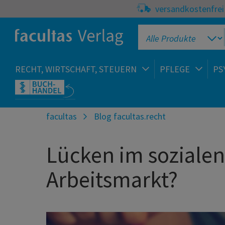
versandkostenfrei 
RECHT, WIRTSCHAFT, STEUERN
PFLEGE
PS
facultas
Blog facultas.recht
Lücken im sozialen
Arbeitsmarkt?