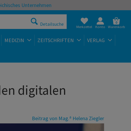
eichisches Unternehmen
0
Detailsuche
Merkzettel
Konto
Warenkorb
MEDIZIN
ZEITSCHRIFTEN
VERLAG
en digitalen
a
Beitrag von
Mag.
Helena Ziegler