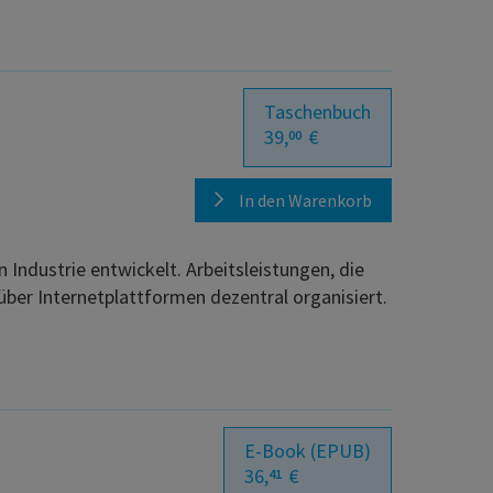
Taschenbuch
39,
€
00
In den Warenkorb
ndustrie entwickelt. Arbeitsleistungen, die
über Internetplattformen dezentral organisiert.
E-Book (EPUB)
36,
€
41