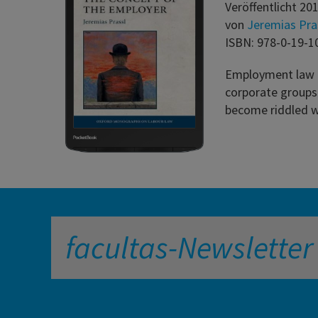
Veröffentlicht 20
von
Jeremias Pra
ISBN: 978-0-19-1
Employment law h
corporate groups.
become riddled wi
facultas-Newsletter