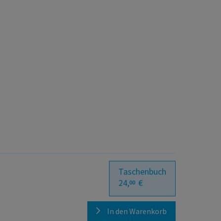
Taschenbuch
24,
€
00
In den Warenkorb