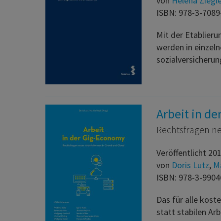
von
Helena Ziegl
ISBN: 978-3-7089
Mit der Etablier
werden in einzeln
sozialversicheru
Arbeit in d
Rechtsfragen ne
Veröffentlicht 20
von
Doris Lutz
,
Ma
ISBN: 978-3-9904
Das für alle kost
statt stabilen Ar