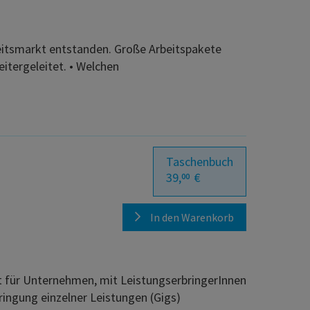
beitsmarkt entstanden. Große Arbeitspakete
itergeleitet. • Welchen
Taschenbuch
39,
€
00
In den Warenkorb
it für Unternehmen, mit LeistungserbringerInnen
bringung einzelner Leistungen (Gigs)