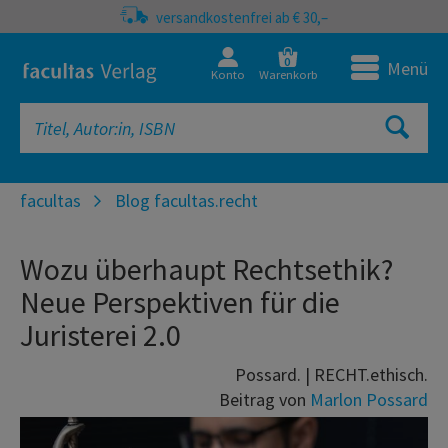
versandkostenfrei ab € 30,–
0
Menü
Konto
Warenkorb
facultas
Blog facultas.recht
Wozu überhaupt Rechtsethik?
Neue Perspektiven für die
Juristerei 2.0
Possard. | RECHT.ethisch.
Beitrag von
Marlon Possard