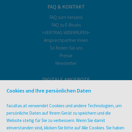
FAQ & KONTAKT
FAQ zum Versand
FAQ zu E-Books
>VERTRAG WIDERRUFEN<
Ansprechpartner:innen
So finden Sie uns
Presse
Newsletter
DIGITALE ANGEBOTE
Überblick
Cookies und Ihre persönlichen Daten
Campus-Lizenzen
utb elibrary
facultas.at verwendet Cookies und andere Technologien, um
E-Books
persönliche Daten auf Ihrem Gerät zu speichern und die
Website stetig für Sie zu verbessern. Wenn Sie damit
facultas Club
einverstanden sind, klicken Sie bitte auf Alle Cookies. Sie haben