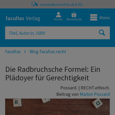
versandkostenfrei ab € 30,–
0
Menü
Konto
Warenkorb
facultas
Blog facultas.recht
Die Radbruchsche Formel: Ein
Plädoyer für Gerechtigkeit
Possard. | RECHT.ethisch.
Beitrag von
Marlon Possard