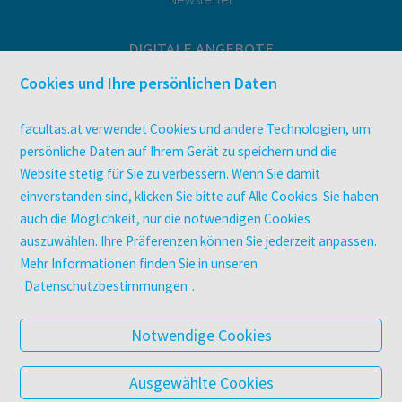
DIGITALE ANGEBOTE
Überblick
Cookies und Ihre persönlichen Daten
Campus-Lizenzen
utb elibrary
facultas.at verwendet Cookies und andere Technologien, um
E-Books
persönliche Daten auf Ihrem Gerät zu speichern und die
Website stetig für Sie zu verbessern. Wenn Sie damit
facultas Club
einverstanden sind, klicken Sie bitte auf Alle Cookies. Sie haben
auch die Möglichkeit, nur die notwendigen Cookies
UNTERNEHMEN
auszuwählen. Ihre Präferenzen können Sie jederzeit anpassen.
Über facultas
Mehr Informationen finden Sie in unseren
Arbeiten bei facultas
Datenschutzbestimmungen
.
Autor:in werden
Datenschutz & Cookies
Notwendige Cookies
AGB
Barrierefreiheit
Ausgewählte Cookies