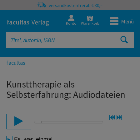
versandkostenfrei ab € 30,–
0
Menü
Konto
Warenkorb
facultas
Kunsttherapie als
Selbsterfahrung: Audiodateien
Es_war_einmal