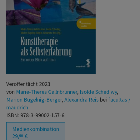
Veröffentlicht 2023
von
Marie-Theres Gallnbrunner
,
Isolde Schediwy
,
Marion Bugelnig-Berger
,
Alexandra Reis
bei
facultas /
maudrich
ISBN: 978-3-99002-157-6
Medienkombination
29,
€
90