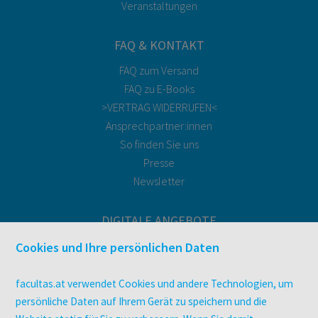
Veranstaltungen
FAQ & KONTAKT
FAQ zum Versand
FAQ zu E-Books
>VERTRAG WIDERRUFEN<
Ansprechpartner:innen
So finden Sie uns
Presse
Newsletter
DIGITALE ANGEBOTE
Überblick
Cookies und Ihre persönlichen Daten
Campus-Lizenzen
utb elibrary
facultas.at verwendet Cookies und andere Technologien, um
E-Books
persönliche Daten auf Ihrem Gerät zu speichern und die