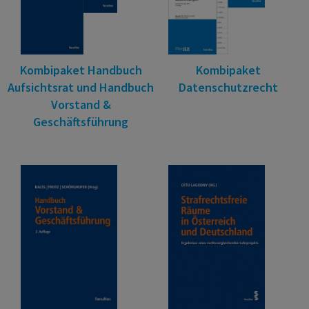
Kombipaket Handbuch
Kombipaket
Aufsichtsrat und Handbuch
Datenschutzrecht
Vorstand &
Geschäftsführung