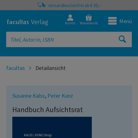
versandkostenfrei ab € 30,–
0
Menü
Konto
Warenkorb
facultas
Detailansicht
Susanne Kalss
,
Peter Kunz
Handbuch Aufsichtsrat