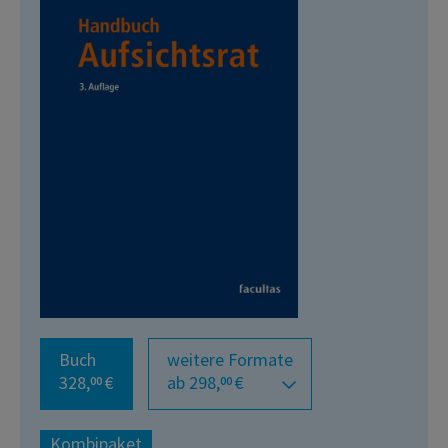
Buch
weitere Formate
328,
€
ab 298,
€
00
00
Kombipaket