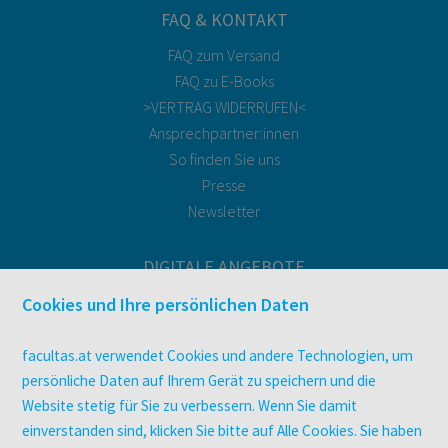
FAQ & KONTAKT
FAQ zum Versand
FAQ zu E-Books
>VERTRAG WIDERRUFEN<
Ansprechpartner:innen
So finden Sie uns
Presse
Newsletter
DIGITALE ANGEBOTE
Überblick
Cookies und Ihre persönlichen Daten
Campus-Lizenzen
utb elibrary
facultas.at verwendet Cookies und andere Technologien, um
E-Books
persönliche Daten auf Ihrem Gerät zu speichern und die
Website stetig für Sie zu verbessern. Wenn Sie damit
facultas Club
einverstanden sind, klicken Sie bitte auf Alle Cookies. Sie haben