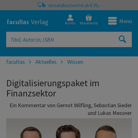
versandkostenfrei ab € 30,–
0
Menü
Konto
Warenkorb
facultas
Aktuelles
Wissen
Digitalisierungspaket im
Finanzsektor
Ein Kommentar von Gernot Wilfling, Sebastian Sieder
und Lukas Messner