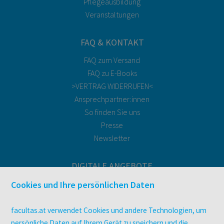
Pflegeausbildung
Veranstaltungen
FAQ & KONTAKT
FAQ zum Versand
FAQ zu E-Books
>VERTRAG WIDERRUFEN<
Ansprechpartner:innen
So finden Sie uns
Presse
Newsletter
DIGITALE ANGEBOTE
Überblick
Cookies und Ihre persönlichen Daten
Campus-Lizenzen
utb elibrary
facultas.at verwendet Cookies und andere Technologien, um
E-Books
persönliche Daten auf Ihrem Gerät zu speichern und die