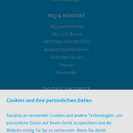
FAQ & KONTAKT
FAQ zum Versand
FAQ zu E-Books
>VERTRAG WIDERRUFEN<
Ansprechpartner:innen
So finden Sie uns
Presse
Newsletter
DIGITALE ANGEBOTE
Überblick
Cookies und Ihre persönlichen Daten
Campus-Lizenzen
utb elibrary
facultas.at verwendet Cookies und andere Technologien, um
E-Books
persönliche Daten auf Ihrem Gerät zu speichern und die
Website stetig für Sie zu verbessern. Wenn Sie damit
facultas Club