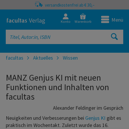
versandkostenfrei ab € 30,–
0
Menü
Konto
Warenkorb
facultas
Aktuelles
Wissen
MANZ Genjus KI mit neuen
Funktionen und Inhalten von
facultas
Alexander Feldinger im Gespräch
Neuigkeiten und Verbesserungen bei
Genjus KI
gibt es
praktisch im Wochentakt. Zuletzt wurde das 16.