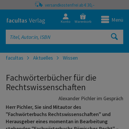
versandkostenfrei ab € 30,–
0
Menü
Konto
Warenkorb
facultas
Aktuelles
Wissen
Fachwörterbücher für die
Rechtswissenschaften
Alexander Pichler im Gespräch
Herr Pichler, Sie sind Mitautor des
"Fachwörterbuchs Rechtswissenschaften" und
Herausgeber eines momentan in Bearbeitung
stehenden "Fachwörterbuchs Römisches Recht" –