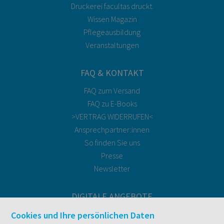
Druckerei facultas druckt.
Wissen Magazin
Pflegeausbildung
Veranstaltungen
FAQ & KONTAKT
FAQ zum Versand
FAQ zu E-Books
>VERTRAG WIDERRUFEN<
Ansprechpartner:innen
So finden Sie uns
Presse
Newsletter
DIGITALE ANGEBOTE
Überblick
Cookies und Ihre persönlichen Daten