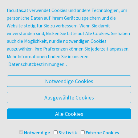
Campus-Lizenzen
utb elibrary
facultas.at verwendet Cookies und andere Technologien, um
E-Books
persönliche Daten auf Ihrem Gerät zu speichern und die
Website stetig für Sie zu verbessern. Wenn Sie damit
facultas Club
einverstanden sind, klicken Sie bitte auf Alle Cookies. Sie haben
auch die Möglichkeit, nur die notwendigen Cookies
UNTERNEHMEN
auszuwählen. Ihre Präferenzen können Sie jederzeit anpassen.
Über facultas
Mehr Informationen finden Sie in unseren
Arbeiten bei facultas
Datenschutzbestimmungen
.
Autor:in werden
Datenschutz & Cookies
Notwendige Cookies
AGB
Barrierefreiheit
Ausgewählte Cookies
Alle Cookies
© 2025 Facultas Verlags- und Buchhandels AG
Impressum
Notwendige
Statistik
Externe Cookies