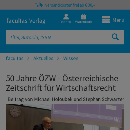
versandkostenfrei ab € 30,–
0
Menü
Konto
Warenkorb
facultas
Aktuelles
Wissen
50 Jahre ÖZW - Österreichische
Zeitschrift für Wirtschaftsrecht
Beitrag von Michael Holoubek und Stephan Schwarzer