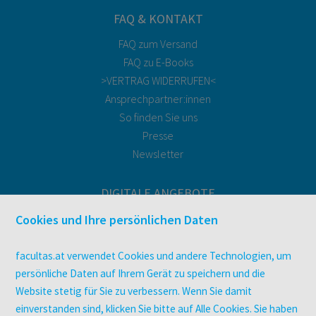
FAQ & KONTAKT
FAQ zum Versand
FAQ zu E-Books
>VERTRAG WIDERRUFEN<
Ansprechpartner:innen
So finden Sie uns
Presse
Newsletter
DIGITALE ANGEBOTE
Überblick
Cookies und Ihre persönlichen Daten
Campus-Lizenzen
utb elibrary
facultas.at verwendet Cookies und andere Technologien, um
E-Books
persönliche Daten auf Ihrem Gerät zu speichern und die
Website stetig für Sie zu verbessern. Wenn Sie damit
facultas Club
einverstanden sind, klicken Sie bitte auf Alle Cookies. Sie haben