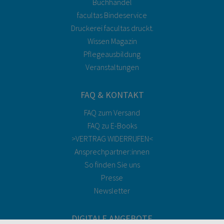
Buchhandel
facultas Bindeservice
Druckerei facultas druckt.
Wissen Magazin
Pflegeausbildung
Veranstaltungen
FAQ & KONTAKT
FAQ zum Versand
FAQ zu E-Books
>VERTRAG WIDERRUFEN<
Ansprechpartner:innen
So finden Sie uns
Presse
Newsletter
DIGITALE ANGEBOTE