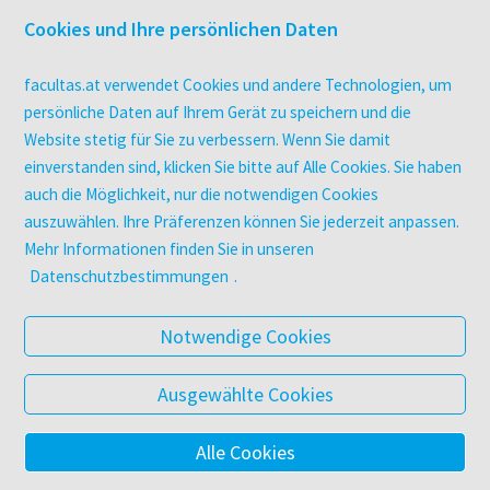
Überblick
Cookies und Ihre persönlichen Daten
Campus-Lizenzen
utb elibrary
facultas.at verwendet Cookies und andere Technologien, um
E-Books
persönliche Daten auf Ihrem Gerät zu speichern und die
Website stetig für Sie zu verbessern. Wenn Sie damit
facultas Club
einverstanden sind, klicken Sie bitte auf Alle Cookies. Sie haben
auch die Möglichkeit, nur die notwendigen Cookies
UNTERNEHMEN
auszuwählen. Ihre Präferenzen können Sie jederzeit anpassen.
Über facultas
Mehr Informationen finden Sie in unseren
Arbeiten bei facultas
Datenschutzbestimmungen
.
Autor:in werden
Datenschutz & Cookies
Notwendige Cookies
AGB
Barrierefreiheit
Ausgewählte Cookies
Alle Cookies
© 2025 Facultas Verlags- und Buchhandels AG
Impressum