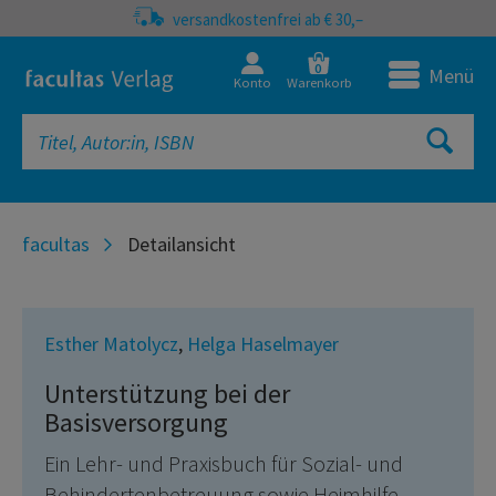
versandkostenfrei ab € 30,–
0
Menü
Konto
Warenkorb
facultas
Detailansicht
Esther Matolycz
,
Helga Haselmayer
Unterstützung bei der
Basisversorgung
Ein Lehr- und Praxisbuch für Sozial- und
Behindertenbetreuung sowie Heimhilfe