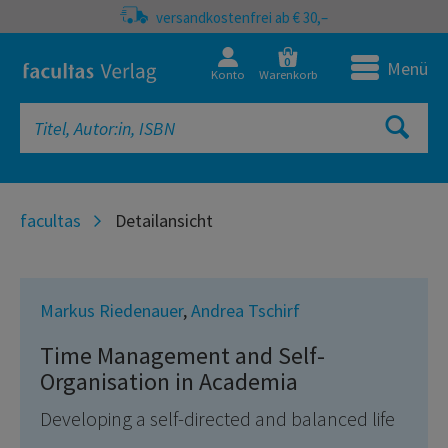
versandkostenfrei ab € 30,–
0
Menü
Konto
Warenkorb
facultas
Detailansicht
Markus Riedenauer
,
Andrea Tschirf
Time Management and Self-
Organisation in Academia
Developing a self-directed and balanced life