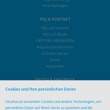
Veranstaltungen
FAQ & KONTAKT
FAQ zum Versand
FAQ zu E-Books
>VERTRAG WIDERRUFEN<
Ansprechpartner:innen
So finden Sie uns
Presse
Newsletter
DIGITALE ANGEBOTE
Überblick
Cookies und Ihre persönlichen Daten
Campus-Lizenzen
utb elibrary
facultas.at verwendet Cookies und andere Technologien, um
E-Books
persönliche Daten auf Ihrem Gerät zu speichern und die