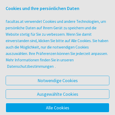
Überblick
Cookies und Ihre persönlichen Daten
Campus-Lizenzen
utb elibrary
facultas.at verwendet Cookies und andere Technologien, um
E-Books
persönliche Daten auf Ihrem Gerät zu speichern und die
facultas Club
Website stetig für Sie zu verbessern. Wenn Sie damit
einverstanden sind, klicken Sie bitte auf Alle Cookies. Sie haben
auch die Möglichkeit, nur die notwendigen Cookies
UNTERNEHMEN
auszuwählen. Ihre Präferenzen können Sie jederzeit anpassen.
Über facultas
Mehr Informationen finden Sie in unseren
Arbeiten bei facultas
Datenschutzbestimmungen
.
Autor:in werden
Datenschutz & Cookies
Notwendige Cookies
AGB
Barrierefreiheit
Ausgewählte Cookies
Alle Cookies
© 2025 Facultas Verlags- und Buchhandels AG