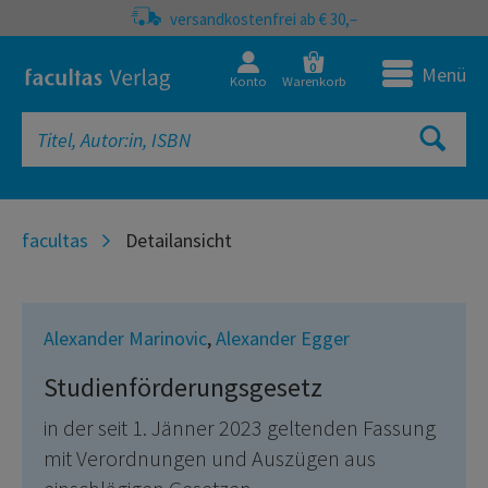
versandkostenfrei ab € 30,–
0
Menü
Konto
Warenkorb
facultas
Detailansicht
Alexander Marinovic
,
Alexander Egger
Studienförderungsgesetz
in der seit 1. Jänner 2023 geltenden Fassung
mit Verordnungen und Auszügen aus