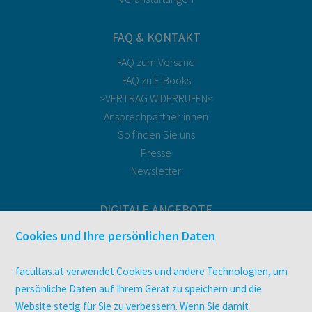
FAQ & KONTAKT
FAQ zum Versand
FAQ zu E-Books
>VERTRAG WIDERRUFEN<
Ansprechpartner:innen
So finden Sie uns
Presse
Newsletter
DIGITALE ANGEBOTE
Überblick
Cookies und Ihre persönlichen Daten
Campus-Lizenzen
utb elibrary
facultas.at verwendet Cookies und andere Technologien, um
E-Books
persönliche Daten auf Ihrem Gerät zu speichern und die
Website stetig für Sie zu verbessern. Wenn Sie damit
facultas Club