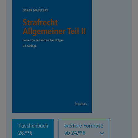
Taschenbuch
weitere Formate
26,
€
ab 24,
€
00
00