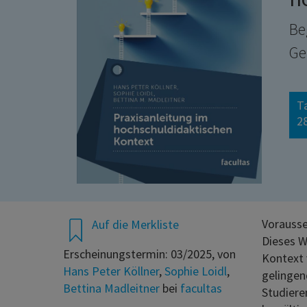
Be
Ge
T
28
Vorausse
Auf die Merkliste
Dieses W
Erscheinungstermin: 03/2025, von
Kontext 
Hans Peter Köllner
,
Sophie Loidl
,
gelingen
Bettina Madleitner
bei
facultas
Studiere