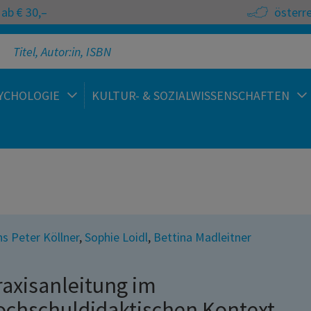
ab € 30,–
österr
YCHOLOGIE
KULTUR- & SOZIALWISSENSCHAFTEN
s Peter Köllner
,
Sophie Loidl
,
Bettina Madleitner
raxisanleitung im
ochschuldidaktischen Kontext