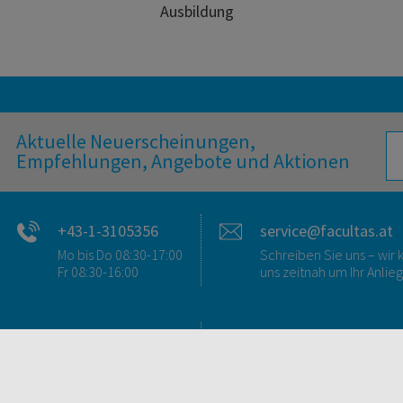
Ausbildung
Aktuelle Neuerscheinungen,
Empfehlungen, Angebote und Aktionen
+43-1-3105356
service@facultas.at
Mo bis Do 08:30-17:00
Schreiben Sie uns – wi
Fr 08:30-16:00
uns zeitnah um Ihr Anlie
FAQ & KONTAKT
DIGITALE ANGEBOT
FAQ zum Versand
Überblick
FAQ zu E-Books
Campus-Lizenzen