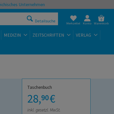
eichisches Unternehmen
0
Detailsuche
Merkzettel
Konto
Warenkorb
MEDIZIN
ZEITSCHRIFTEN
VERLAG
Taschenbuch
28,
€
90
inkl. gesetzl. MwSt.