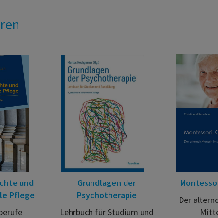
eren
ichte und
Grundlagen der
Montessor
le Pflege
Psychotherapie
Der altern
berufe
Lehrbuch für Studium und
Mitt