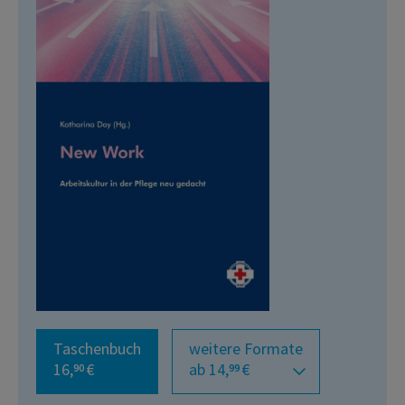
Taschenbuch
weitere Formate
16,
€
ab 14,
€
90
99