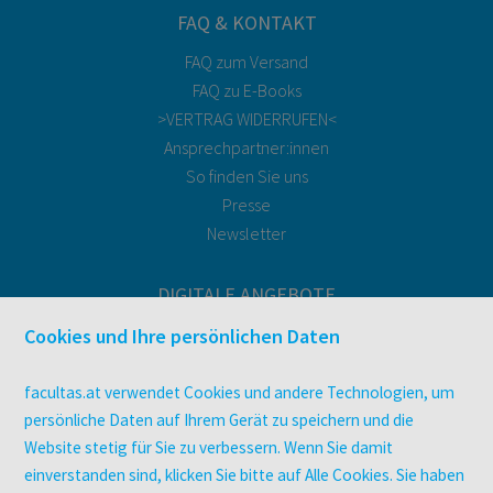
FAQ & KONTAKT
FAQ zum Versand
FAQ zu E-Books
>VERTRAG WIDERRUFEN<
Ansprechpartner:innen
So finden Sie uns
Presse
Newsletter
DIGITALE ANGEBOTE
Überblick
Cookies und Ihre persönlichen Daten
Campus-Lizenzen
utb elibrary
facultas.at verwendet Cookies und andere Technologien, um
E-Books
persönliche Daten auf Ihrem Gerät zu speichern und die
facultas Club
Website stetig für Sie zu verbessern. Wenn Sie damit
einverstanden sind, klicken Sie bitte auf Alle Cookies. Sie haben