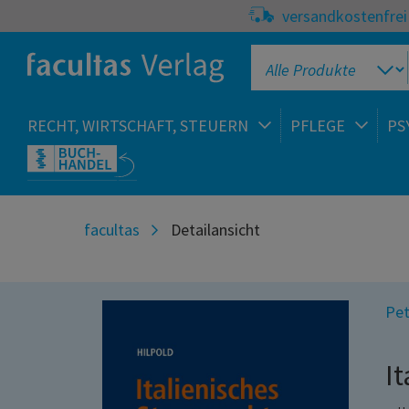
versandkostenfrei 
RECHT, WIRTSCHAFT, STEUERN
PFLEGE
PS
facultas
Detailansicht
Pet
I