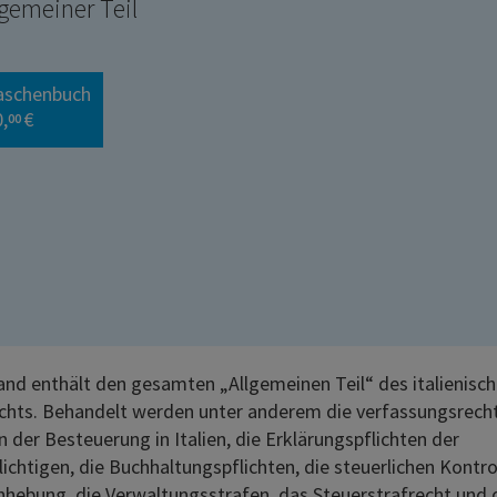
lgemeiner Teil
aschenbuch
,
€
00
and enthält den gesamten „Allgemeinen Teil“ des italienisc
chts. Behandelt werden unter anderem die verfassungsrecht
n der Besteuerung in Italien, die Erklärungspflichten der
ichtigen, die Buchhaltungspflichten, die steuerlichen Kontrol
nhebung, die Verwaltungsstrafen, das Steuerstrafrecht und 