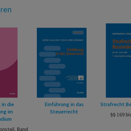
eren
 in die
Einführung in das
Strafrecht Be
ung im
Steuerrecht
§§ 169 bi
udium
onsteil, Band