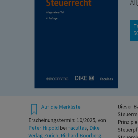
Al
T
50
Dieser B
Auf die Merkliste
Steuerre
Erscheinungstermin: 10/2025, von
Prinzipie
Peter Hilpold
bei
facultas
,
Dike
Steuerpfl
Verlag Zürich
,
Richard Boorberg
Steuerei