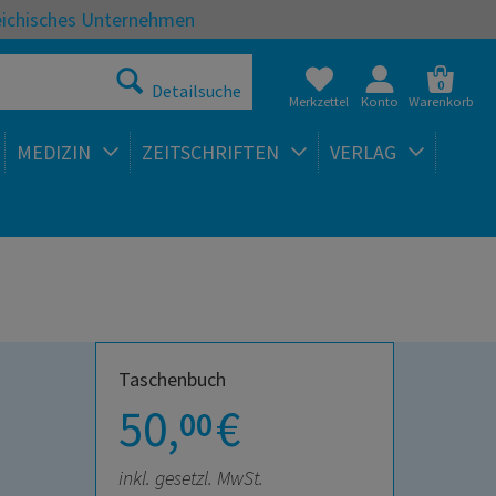
eichisches Unternehmen
0
Detailsuche
Merkzettel
Konto
Warenkorb
MEDIZIN
ZEITSCHRIFTEN
VERLAG
Taschenbuch
50,
€
00
inkl. gesetzl. MwSt.