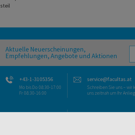
steil
Aktuelle Neuerscheinungen,
Empfehlungen, Angebote und Aktionen
+43-1-3105356
service@facultas.at
Mo bis Do 08:30-17:00
Schreiben Sie uns – wi
Fr 08:30-16:00
uns zeitnah um Ihr Anlie
FAQ & KONTAKT
DIGITALE ANGEBOT
FAQ zum Versand
Überblick