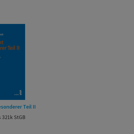
sonderer Teil II
s 321k StGB