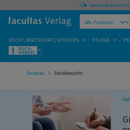
versandkostenfrei 
RECHT, WIRTSCHAFT, STEUERN
PFLEGE
PS
facultas
Detailansicht
Hel
G
p