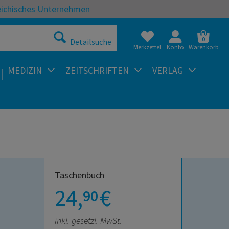
eichisches Unternehmen
0
Detailsuche
Merkzettel
Konto
Warenkorb
MEDIZIN
ZEITSCHRIFTEN
VERLAG
Taschenbuch
24,
€
90
inkl. gesetzl. MwSt.