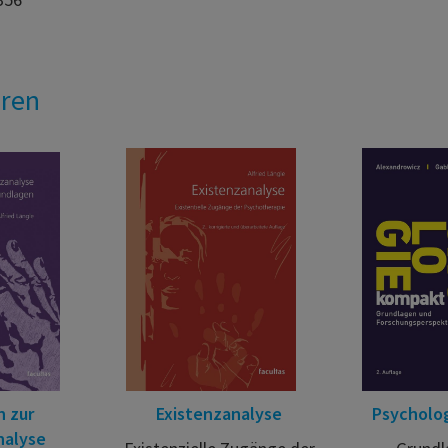
eren
 zur
Existenzanalyse
Psycholo
nalyse