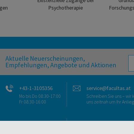
Existenzielle Zugänge der
Grundl
agen
Psychotherapie
Forschungs
Aktuelle Neuerscheinungen,
Empfehlungen, Angebote und Aktionen
+43-1-3105356
service@facultas.at
Mo bis Do 08:30-17:00
Schreiben Sie uns – wi
Fr 08:30-16:00
uns zeitnah um Ihr Anlie
FAQ & KONTAKT
DIGITALE ANGEBOT