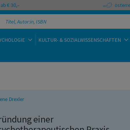
ab € 30,–
österr
YCHOLOGIE
KULTUR- & SOZIALWISSENSCHAFTEN
ene Drexler
ründung einer
sychotherapeutischen Praxis