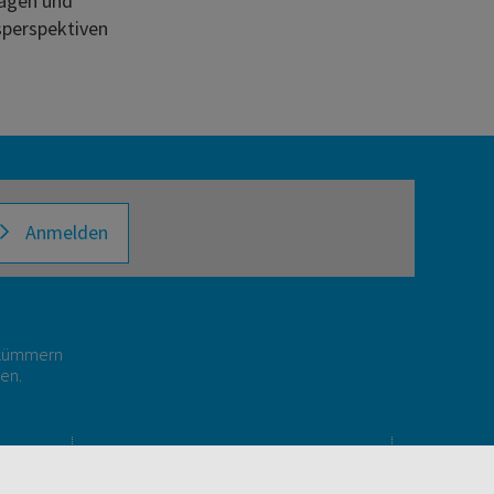
agen und
perspektiven
Anmelden
r kümmern
gen.
E
UNTERNEHMEN