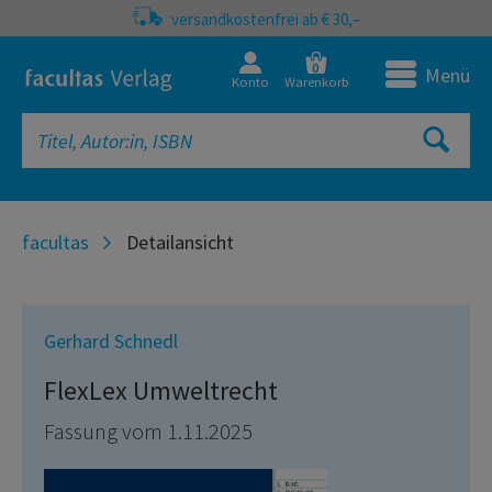
versandkostenfrei ab € 30,–
0
Menü
Konto
Warenkorb
facultas
Detailansicht
Gerhard Schnedl
FlexLex Umweltrecht
Fassung vom 1.11.2025