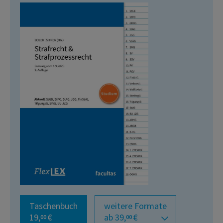
Taschenbuch
weitere Formate
19,
€
ab 39,
€
00
00