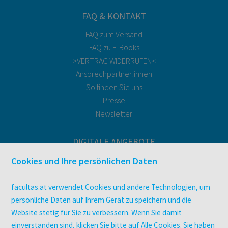
FAQ & KONTAKT
FAQ zum Versand
FAQ zu E-Books
>VERTRAG WIDERRUFEN<
Ansprechpartner:innen
So finden Sie uns
Presse
Newsletter
DIGITALE ANGEBOTE
Überblick
Cookies und Ihre persönlichen Daten
Campus-Lizenzen
utb elibrary
facultas.at verwendet Cookies und andere Technologien, um
E-Books
persönliche Daten auf Ihrem Gerät zu speichern und die
Website stetig für Sie zu verbessern. Wenn Sie damit
facultas Club
einverstanden sind, klicken Sie bitte auf Alle Cookies. Sie haben