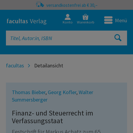
versandkostenfrei ab € 30,–
0
Menü
Konto
Warenkorb
facultas
Detailansicht
Thomas Bieber
,
Georg Kofler
,
Walter
Summersberger
Finanz- und Steuerrecht im
Verfassungsstaat
Festschrift für Markus Achatz zum 65.