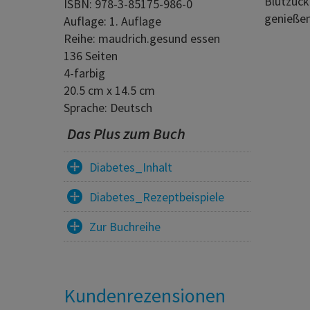
Blutzuck
ISBN: 978-3-85175-986-0
genießen 
Auflage: 1. Auflage
Reihe: maudrich.gesund essen
136 Seiten
4-farbig
20.5 cm x 14.5 cm
Sprache: Deutsch
Das Plus zum Buch
Diabetes_Inhalt
Diabetes_Rezeptbeispiele
Zur Buchreihe
Kundenrezensionen