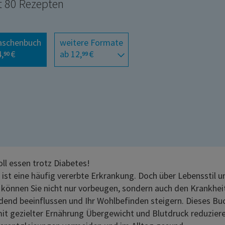
t 80 Rezepten
aschenbuch
weitere Formate
,
€
ab 12,
€
90
99
ll essen trotz Diabetes!
 ist eine häufig vererbte Erkrankung. Doch über Lebensstil u
können Sie nicht nur vorbeugen, sondern auch den Krankhei
dend beeinflussen und Ihr Wohlbefinden steigern. Dieses Buc
mit gezielter Ernährung Übergewicht und Blutdruck reduziere