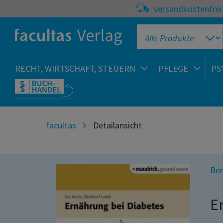
versandkostenfrei 
RECHT, WIRTSCHAFT, STEUERN
PFLEGE
PS
facultas
Detailansicht
Ber
E