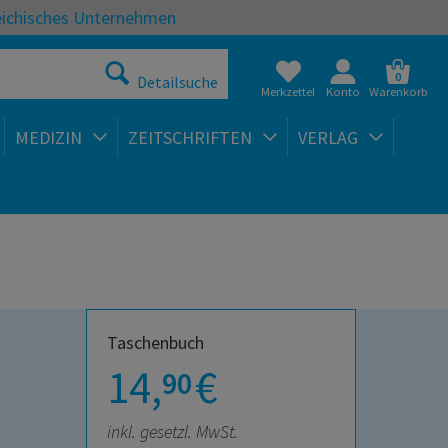
eichisches Unternehmen
0
Detailsuche
Merkzettel
Konto
Warenkorb
MEDIZIN
ZEITSCHRIFTEN
VERLAG
Taschenbuch
14,
€
90
inkl. gesetzl. MwSt.