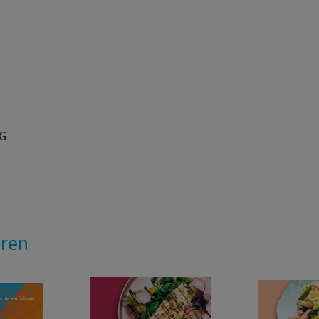
AG
eren