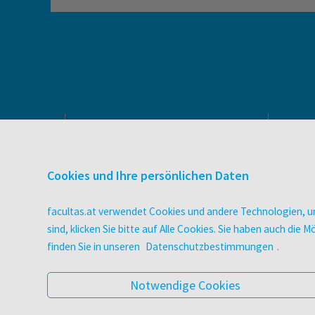
PRODUKTE & SERVICES
Verlag
Cookies und Ihre persönlichen Daten
Buchhandel
facultas Bindeservice
facultas.at verwendet Cookies und andere Technologien, um
Druckerei facultas druckt.
sind, klicken Sie bitte auf Alle Cookies. Sie haben auch di
Wissen Magazin
finden Sie in unseren
Datenschutzbestimmungen
.
Pflegeausbildung
Veranstaltungen
Notwendige Cookies