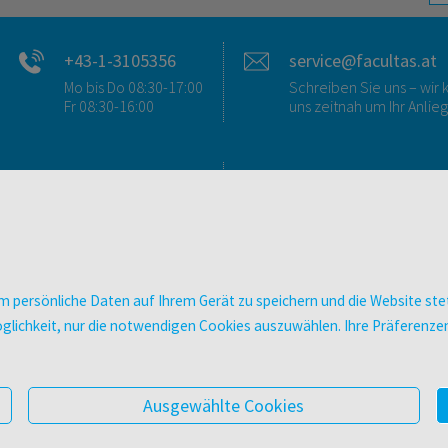
+43-1-3105356
service@facultas.at
Mo bis Do 08:30-17:00
Schreiben Sie uns – wi
Fr 08:30-16:00
uns zeitnah um Ihr Anlie
FAQ & KONTAKT
DIGITALE ANGEBOT
FAQ zum Versand
Überblick
FAQ zu E-Books
Campus-Lizenzen
>VERTRAG WIDERRUFEN<
utb elibrary
 persönliche Daten auf Ihrem Gerät zu speichern und die Website stet
Ansprechpartner:innen
E-Books
e Möglichkeit, nur die notwendigen Cookies auszuwählen. Ihre Präferen
So finden Sie uns
facultas Club
Presse
Newsletter
Ausgewählte Cookies