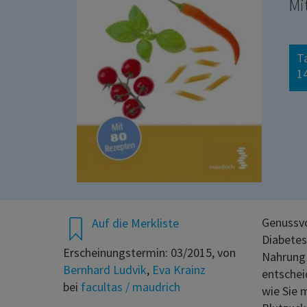
Mi
T
14
Genussvo
Auf die Merkliste
Diabetes
Erscheinungstermin: 03/2015, von
Nahrung 
Bernhard Ludvik
,
Eva Krainz
entschei
bei
facultas / maudrich
wie Sie 