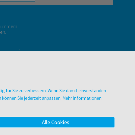
r kümmern
gen.
E
UNTERNEHMEN
Über facultas
Arbeiten bei facultas
Autor:in werden
ig für Sie zu verbessern. Wenn Sie damit einverstanden
Datenschutz & Cookies
zen können Sie jederzeit anpassen. Mehr Informationen
AGB
Barrierefreiheit
Alle Cookies