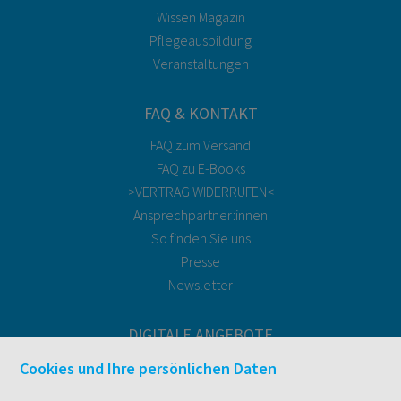
Wissen Magazin
Pflegeausbildung
Veranstaltungen
FAQ & KONTAKT
FAQ zum Versand
FAQ zu E-Books
>VERTRAG WIDERRUFEN<
Ansprechpartner:innen
So finden Sie uns
Presse
Newsletter
DIGITALE ANGEBOTE
Überblick
Cookies und Ihre persönlichen Daten
Campus-Lizenzen