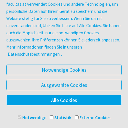
utb elibrary
facultas.at verwendet Cookies und andere Technologien, um
E-Books
persönliche Daten auf Ihrem Gerät zu speichern und die
Website stetig für Sie zu verbessern. Wenn Sie damit
facultas Club
einverstanden sind, klicken Sie bitte auf Alle Cookies. Sie haben
auch die Möglichkeit, nur die notwendigen Cookies
UNTERNEHMEN
auszuwählen. Ihre Präferenzen können Sie jederzeit anpassen.
Über facultas
Mehr Informationen finden Sie in unseren
Arbeiten bei facultas
Datenschutzbestimmungen
.
Autor:in werden
Datenschutz & Cookies
Notwendige Cookies
AGB
Barrierefreiheit
Ausgewählte Cookies
Alle Cookies
© 2025 Facultas Verlags- und Buchhandels AG
Impressum
Notwendige
Statistik
Externe Cookies