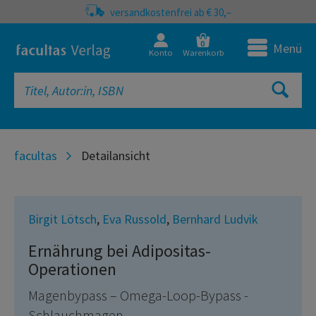
versandkostenfrei ab € 30,–
0
Menü
Konto
Warenkorb
facultas
Detailansicht
Birgit Lötsch
,
Eva Russold
,
Bernhard Ludvik
Ernährung bei Adipositas-
Operationen
Magenbypass – Omega-Loop-Bypass -
Schlauchmagen