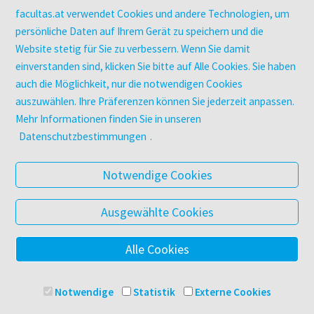
utb elibrary
facultas.at verwendet Cookies und andere Technologien, um
E-Books
persönliche Daten auf Ihrem Gerät zu speichern und die
Website stetig für Sie zu verbessern. Wenn Sie damit
facultas Club
einverstanden sind, klicken Sie bitte auf Alle Cookies. Sie haben
auch die Möglichkeit, nur die notwendigen Cookies
UNTERNEHMEN
auszuwählen. Ihre Präferenzen können Sie jederzeit anpassen.
Über facultas
Mehr Informationen finden Sie in unseren
Arbeiten bei facultas
Datenschutzbestimmungen
.
Autor:in werden
Datenschutz & Cookies
Notwendige Cookies
AGB
Barrierefreiheit
Ausgewählte Cookies
Alle Cookies
© 2025 Facultas Verlags- und Buchhandels AG
Impressum
Notwendige
Statistik
Externe Cookies