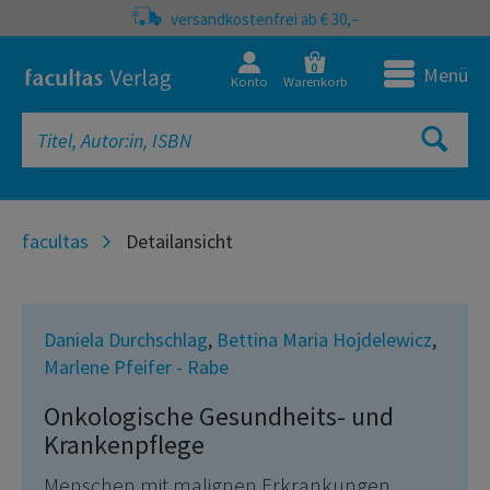
versandkostenfrei ab € 30,–
0
Menü
Konto
Warenkorb
facultas
Detailansicht
Daniela Durchschlag
,
Bettina Maria Hojdelewicz
,
Marlene Pfeifer - Rabe
Onkologische Gesundheits- und
Krankenpflege
Menschen mit malignen Erkrankungen