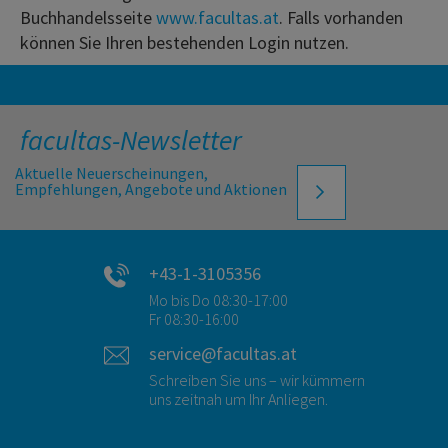
Buchhandelsseite
www.facultas.at
. Falls vorhanden
können Sie Ihren bestehenden Login nutzen.
facultas-Newsletter
Aktuelle Neuerscheinungen,
Empfehlungen, Angebote und Aktionen
+43-1-3105356
Mo bis Do 08:30-17:00
Fr 08:30-16:00
service@facultas.at
Schreiben Sie uns – wir kümmern
uns zeitnah um Ihr Anliegen.