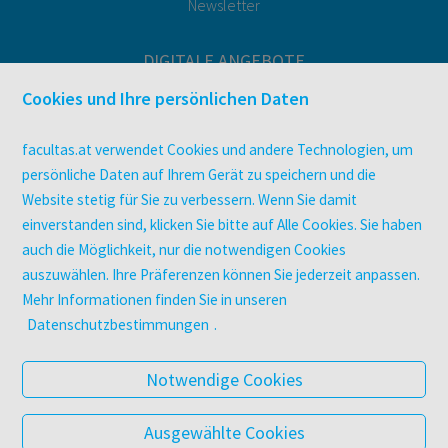
Newsletter
DIGITALE ANGEBOTE
Überblick
Cookies und Ihre persönlichen Daten
Campus-Lizenzen
utb elibrary
facultas.at verwendet Cookies und andere Technologien, um
E-Books
persönliche Daten auf Ihrem Gerät zu speichern und die
Website stetig für Sie zu verbessern. Wenn Sie damit
facultas Club
einverstanden sind, klicken Sie bitte auf Alle Cookies. Sie haben
auch die Möglichkeit, nur die notwendigen Cookies
UNTERNEHMEN
auszuwählen. Ihre Präferenzen können Sie jederzeit anpassen.
Über facultas
Mehr Informationen finden Sie in unseren
Arbeiten bei facultas
Datenschutzbestimmungen
.
Autor:in werden
Datenschutz & Cookies
Notwendige Cookies
AGB
Barrierefreiheit
Ausgewählte Cookies