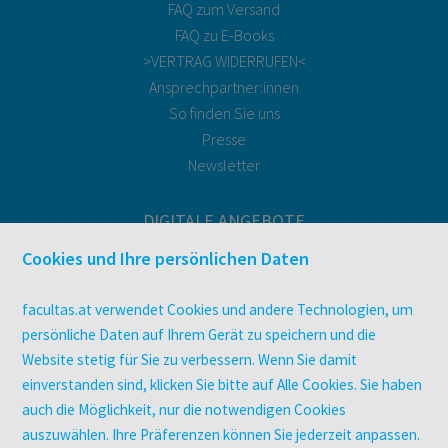
FAQ zum Versand
FAQ zu E-Books
>VERTRAG WIDERRUFEN<
Ansprechpartner:innen
So finden Sie uns
Presse
Newsletter
DIGITALE ANGEBOTE
Überblick
Cookies und Ihre persönlichen Daten
Campus-Lizenzen
utb elibrary
facultas.at verwendet Cookies und andere Technologien, um
E-Books
persönliche Daten auf Ihrem Gerät zu speichern und die
Website stetig für Sie zu verbessern. Wenn Sie damit
facultas Club
einverstanden sind, klicken Sie bitte auf Alle Cookies. Sie haben
auch die Möglichkeit, nur die notwendigen Cookies
UNTERNEHMEN
auszuwählen. Ihre Präferenzen können Sie jederzeit anpassen.