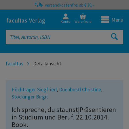
versandkostenfrei ab € 30,–
0
Menü
Konto
Warenkorb
facultas
Detailansicht
Pöchtrager Siegfried
,
Duenbostl Christine
,
Stockinger Birgit
Ich spreche, du staunst|Präsentieren
in Studium und Beruf. 22.10.2014.
Book.