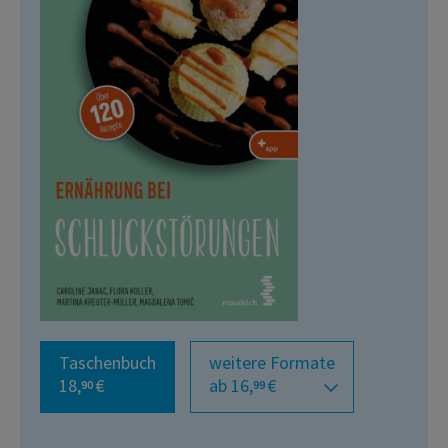
Taschenbuch
weitere Formate
18,
€
ab 16,
€
90
99