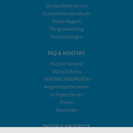
facultas Bindeservice
Druckerei facultas druckt.
Wissen Magazin
Pflegeausbildung
Veranstaltungen
FAQ & KONTAKT
FAQ zum Versand
FAQ zu E-Books
>VERTRAG WIDERRUFEN<
Ansprechpartner:innen
So finden Sie uns
Presse
Newsletter
DIGITALE ANGEBOTE