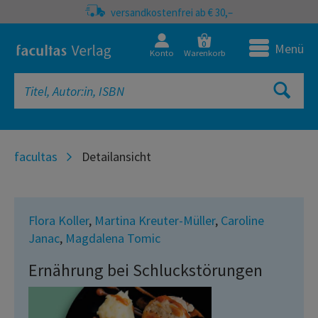
versandkostenfrei ab € 30,–
0
Menü
Konto
Warenkorb
facultas
Detailansicht
Flora Koller
,
Martina Kreuter-Müller
,
Caroline
Janac
,
Magdalena Tomic
Ernährung bei Schluckstörungen