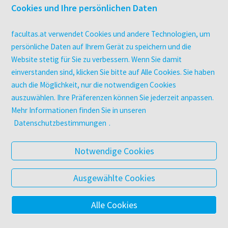
Überblick
Cookies und Ihre persönlichen Daten
Campus-Lizenzen
utb elibrary
facultas.at verwendet Cookies und andere Technologien, um
E-Books
persönliche Daten auf Ihrem Gerät zu speichern und die
Website stetig für Sie zu verbessern. Wenn Sie damit
facultas Club
einverstanden sind, klicken Sie bitte auf Alle Cookies. Sie haben
auch die Möglichkeit, nur die notwendigen Cookies
UNTERNEHMEN
auszuwählen. Ihre Präferenzen können Sie jederzeit anpassen.
Über facultas
Mehr Informationen finden Sie in unseren
Arbeiten bei facultas
Datenschutzbestimmungen
.
Autor:in werden
Datenschutz & Cookies
Notwendige Cookies
AGB
Barrierefreiheit
Ausgewählte Cookies
Alle Cookies
© 2025 Facultas Verlags- und Buchhandels AG
Impressum