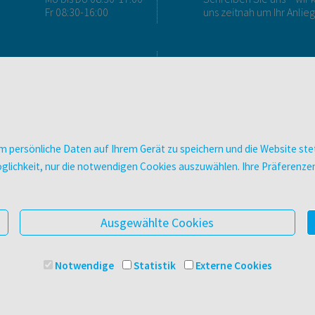
Fr 08:30-16:00
uns zeitnah um Ihr Anlie
FAQ & KONTAKT
DIGITALE ANGEBOT
FAQ zum Versand
Überblick
FAQ zu E-Books
Campus-Lizenzen
>VERTRAG WIDERRUFEN<
utb elibrary
 persönliche Daten auf Ihrem Gerät zu speichern und die Website stet
Ansprechpartner:innen
E-Books
e Möglichkeit, nur die notwendigen Cookies auszuwählen. Ihre Präferen
So finden Sie uns
facultas Club
Presse
Newsletter
Ausgewählte Cookies
Notwendige
Statistik
Externe Cookies
© 2025 Facultas Verlags- und Buchhandels AG
Impressu