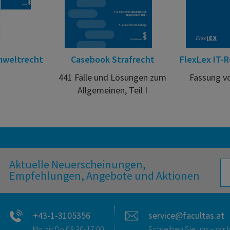
mweltrecht
Casebook Strafrecht
FlexLex IT-R
441 Fälle und Lösungen zum
Fassung v
Allgemeinen, Teil I
Aktuelle Neuerscheinungen,
Empfehlungen, Angebote und Aktionen
+43-1-3105356
service@facultas.at
Mo bis Do 08:30-17:00
Schreiben Sie uns – wi