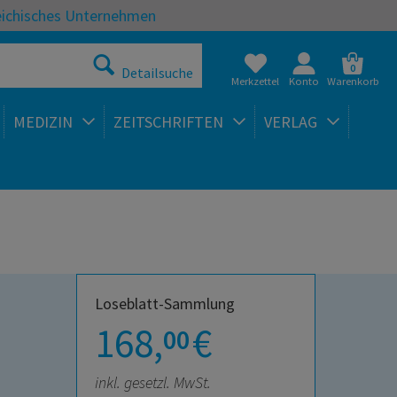
eichisches Unternehmen
0
Detailsuche
Merkzettel
Konto
Warenkorb
MEDIZIN
ZEITSCHRIFTEN
VERLAG
Loseblatt-Sammlung
168,
€
00
inkl. gesetzl. MwSt.