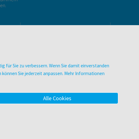
gen.
E
UNTERNEHMEN
Über facultas
Arbeiten bei facultas
Autor:in werden
ig für Sie zu verbessern. Wenn Sie damit einverstanden
Datenschutz & Cookies
zen können Sie jederzeit anpassen. Mehr Informationen
AGB
Barrierefreiheit
Alle Cookies
m