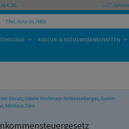
ab € 30,–
österr
YCHOLOGIE
KULTUR- & SOZIALWISSENSCHAFTEN
ner Doralt
,
Sabine Kirchmayr-Schliesselberger
,
Gunter
yr
,
Nikolaus Zorn
inkommensteuergesetz