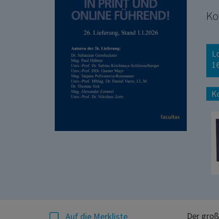
Ko
L
1
K
Der groß
Auf die Merkliste