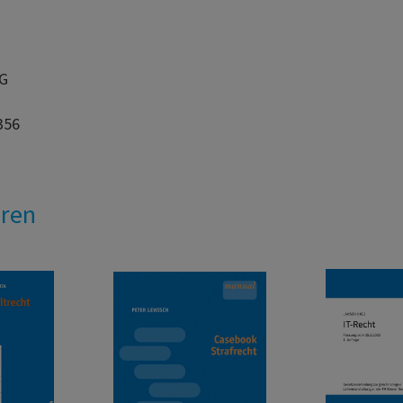
AG
356
eren