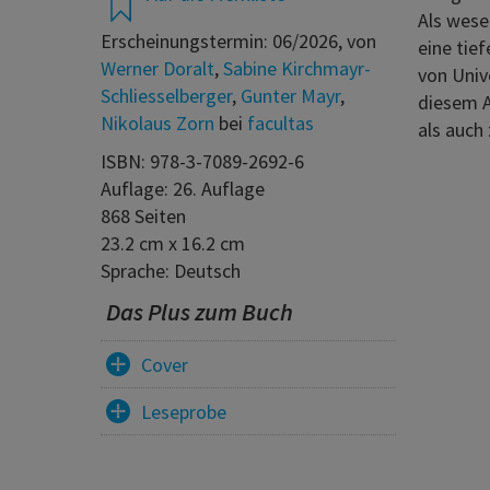
Als wese
Erscheinungstermin: 06/2026, von
eine tie
Werner Doralt
,
Sabine Kirchmayr-
von Univ
Schliesselberger
,
Gunter Mayr
,
diesem A
Nikolaus Zorn
bei
facultas
als auch
ISBN: 978-3-7089-2692-6
Auflage: 26. Auflage
868 Seiten
23.2 cm x 16.2 cm
Sprache: Deutsch
Das Plus zum Buch
Cover
Leseprobe