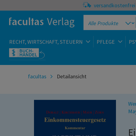
versandkostenfrei 
RECHT, WIRTSCHAFT, STEUERN
PFLEGE
PS
facultas
Detailansicht
Wer
Ma
E