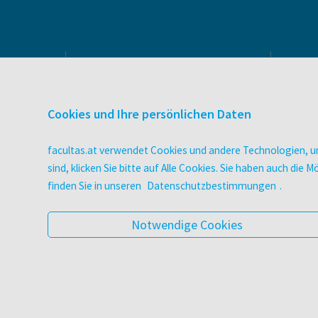
PRODUKTE & SERVICES
Verlag
Cookies und Ihre persönlichen Daten
Buchhandel
facultas Bindeservice
facultas.at verwendet Cookies und andere Technologien, um
Druckerei facultas druckt.
sind, klicken Sie bitte auf Alle Cookies. Sie haben auch di
Wissen Magazin
finden Sie in unseren
Datenschutzbestimmungen
.
Pflegeausbildung
Veranstaltungen
Notwendige Cookies