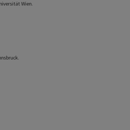
niversität Wien.
nnsbruck.